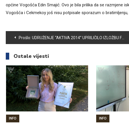
općine Vogošća Edin Smajić. Ovo je bila prilika da se razmjene is
Vogošća i Cekmekoy još nisu potpisale sporazum o bratimljenju, a
Navigacija
Prošlo:
UDRUŽENJE “AKTIVA 2014” UPRILIČILO IZLOŽBU FOTOGRAFIJA “SEMIZOVAC KROZ HISTORIJU”
članaka
Ostale vijesti
INFO
INFO