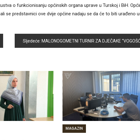
kustva o funkcionisanju općinskih organa uprave u Turskoj i BiH. Opć
li se predstavnici ove dvije općine nadaju se da će to biti urađeno 
Sljedeće:
MALONOGOMETNI TURNIR ZA DJEČAKE “VOGOŠĆA 2016
MAGAZIN