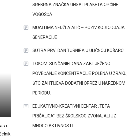
SREBRNA ZNAČKA UNSA I PLAKETA OPĆINE
VOGOŠĆA
MUALLIMA NEDŽLA ALIĆ – POZIV KOJI ODGAJA
GENERACIJE
SUTRA PRVI DAN TURNIRA U ULIČNOJ KOŠARCI
TOKOM SUNČANIH DANA ZABILJEŽENO
POVEĆANJE KONCENTRACIJE POLENA U ZRAKU,
ŠTO ZAHTIJEVA DODATNI OPREZ U NAREDNOM
PERIODU.
EDUKATIVNO-KREATIVNI CENTAR „TETA
PRIČALICA”: BEZ ŠKOLSKOG ZVONA, ALI UZ
nas u
MNOGO AKTIVNOSTI
čelnik