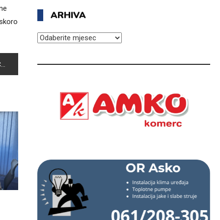
ine
ARHIVA
uskoro
ARHIVA
”