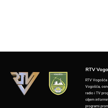
RTV Vogo
RTV Vogošća je
Vogošća, osno
radio i TV pr
ciljem informir
programi promo