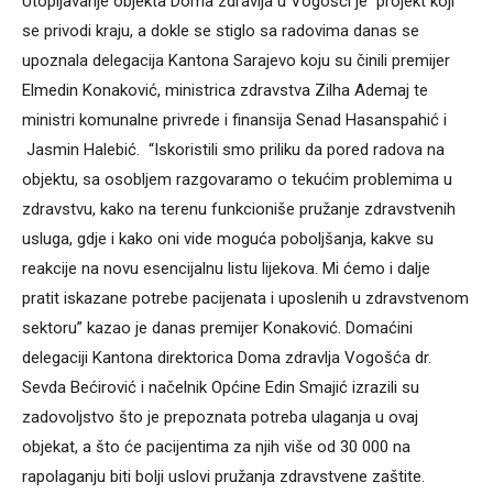
Utopljavanje objekta Doma zdravlja u Vogošći je projekt koji
se privodi kraju, a dokle se stiglo sa radovima danas se
upoznala delegacija Kantona Sarajevo koju su činili premijer
Elmedin Konaković, ministrica zdravstva Zilha Ademaj te
ministri komunalne privrede i finansija Senad Hasanspahić i
Jasmin Halebić. “Iskoristili smo priliku da pored radova na
objektu, sa osobljem razgovaramo o tekućim problemima u
zdravstvu, kako na terenu funkcioniše pružanje zdravstvenih
usluga, gdje i kako oni vide moguća poboljšanja, kakve su
reakcije na novu esencijalnu listu lijekova. Mi ćemo i dalje
pratit iskazane potrebe pacijenata i uposlenih u zdravstvenom
sektoru” kazao je danas premijer Konaković. Domaćini
delegaciji Kantona direktorica Doma zdravlja Vogošća dr.
Sevda Bećirović i načelnik Općine Edin Smajić izrazili su
zadovoljstvo što je prepoznata potreba ulaganja u ovaj
objekat, a što će pacijentima za njih više od 30 000 na
rapolaganju biti bolji uslovi pružanja zdravstvene zaštite.