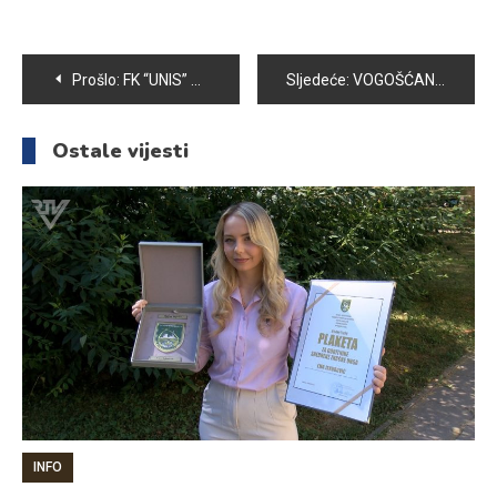
Navigacija
Prošlo:
FK “UNIS” POČEO SA UPISOM NOVIH ČLANOVA
Sljedeće:
VOGOŠĆANI POD ZVJEZDANIM NEBOM GLEDALI FILM “NAŠA SVAKODNEVNA PRIČA”
članaka
Ostale vijesti
INFO