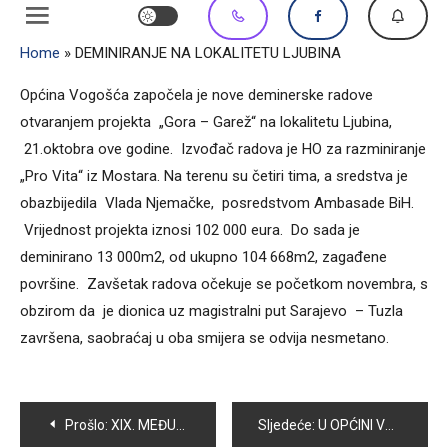
Home
»
DEMINIRANJE NA LOKALITETU LJUBINA
Općina Vogošća započela je nove deminerske radove
otvaranjem projekta „Gora – Garež“ na lokalitetu Ljubina,
21.oktobra ove godine. Izvođač radova je HO za razminiranje
„Pro Vita“ iz Mostara. Na terenu su četiri tima, a sredstva je
obazbijedila Vlada Njemačke, posredstvom Ambasade BiH.
Vrijednost projekta iznosi 102 000 eura. Do sada je
deminirano 13 000m2, od ukupno 104 668m2, zagađene
površine. Zavšetak radova očekuje se početkom novembra, s
obzirom da je dionica uz magistralni put Sarajevo – Tuzla
završena, saobraćaj u oba smijera se odvija nesmetano.
Navigacija
Prošlo:
XIX. MEĐUNARODNI MEMORIJALNI BOKSERSKI TURNIR
Sljedeće:
U OPĆINI VOGOŠĆA ODRŽANO PREDAVANJE O DIJABETESU