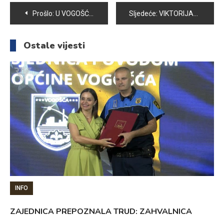
Navigacija
Prošlo:
U VOGOŠĆI OTVORENA IZLOŽBA “DIPLOMATSKI PUT ALIJE IZETBEGOVIĆA”
Sljedeće:
VIKTORIJANCI IZVRSNI I U ZENICI, PREGRŠT MEDALJA NA “START OPEN 2023”
članaka
Ostale vijesti
INFO
ZAJEDNICA PREPOZNALA TRUD: ZAHVALNICA