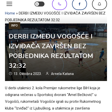
Home
»
DERBI IZMEĐU VOGOŠĆE I IZVIĐAČA ZAVRŠEN BEZ
POBJEDNIKA REZULTATOM 32:32
INFO
DERBI IZMEĐU VOGOŠĆE I
IZVIĐAČA ZAVRŠEN BEZ
POBJEDNIKA REZULTATOM
32:32
13. Oktobra 2023.
Arnela Katana
U derbi utakmici 2. kola Premijer rukometne lige BiH koja je
odigrana večeras u Sportskoj dvorani “Amel Bečković” u
Vogošći, rukometaši Vogošće igrali su protiv Rukometnog
kluba “Izviđač” iz Ljubuškog, a utakmica je završena