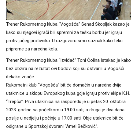
Trener Rukometnog kluba “Vogošća” Senad Skopljak kazao je
kako su njegovi igrači bili spremni za tešku borbu jer igraju
protiv jačeg protivnika. U razgovoru smo saznali kako teku
pripreme za naredna kola.
Trener Rukometnog kluba “Izviđač” Toni Čolina istakao je kako
bez obzira na rezultat ovi bodovi koji su ostvarili u Vogošći
itekako znače.
Rukometni klub “Vogošća” bit će domaćin u naredne dvije
utakmice u sklopu Evropskog kupa gdje igraju protiv ekipe K.H.
“Trepča”. Prva utakmica na rasporedu je u petak 20. oktobra
2023. godine sa početkom u 19.00 sati, a druga je dva dana
poslije u nedjelju i počinje u 17.00 sati. Obje utakmice bit će
odigrane u Sportskoj dvorani “Amel Bečković”.