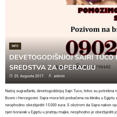
INFO
DEVETOGODIŠNJOJ SAJRI TUCO
SREDSTVA ZA OPERACIJU
25. Augusta 2017.
admin
Našoj sugrađanki, devetogodišnjoj Sajri Tuco, hitno su potrebna n
Bosni i Hercegovini. Sajra mora biti prebačena na kliniku u Egiptu
neophodno obezbjediti 15.000 eura. S obzirom da Sajra nakon op
njen boravak u Egiptu u pratnju majke, neophodno je obezbjediti 