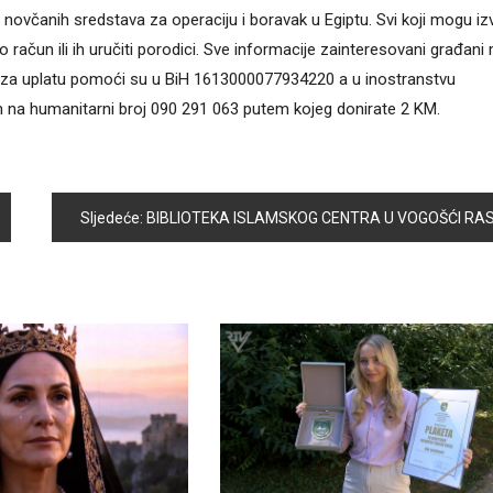
novčanih sredstava za operaciju i boravak u Egiptu. Svi koji mogu izv
o račun ili ih uručiti porodici. Sve informacije zainteresovani građan
i za uplatu pomoći su u BiH 1613000077934220 a u inostranstvu
 humanitarni broj 090 291 063 putem kojeg donirate 2 KM.
Sljedeće:
BIBLIOTEKA ISLAMSKOG CENTRA U VOGOŠĆI RASPOLAŽE SA 900 NASLOV