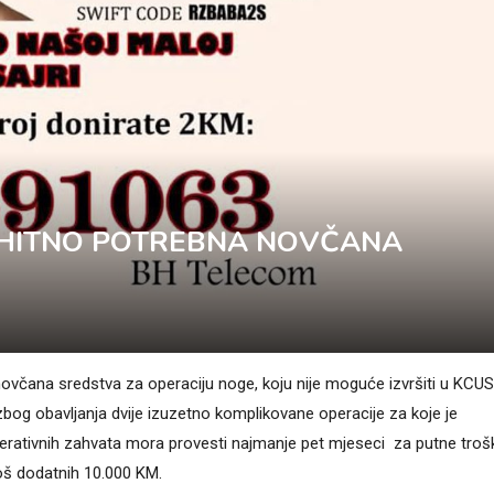
 HITNO POTREBNA NOVČANA
ovčana sredstva za operaciju noge, koju nije moguće izvršiti u KCUS 
 zbog obavljanja dvije izuzetno komplikovane operacije za koje je
erativnih zahvata mora provesti najmanje pet mjeseci za putne troš
još dodatnih 10.000 KM.