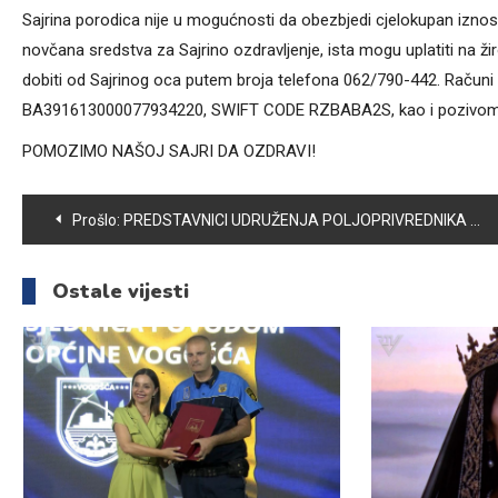
Sajrina porodica nije u mogućnosti da obezbjedi cjelokupan iznos 
novčana sredstva za Sajrino ozdravljenje, ista mogu uplatiti na žir
dobiti od Sajrinog oca putem broja telefona 062/790-442. Račun
BA391613000077934220, SWIFT CODE RZBABA2S, kao i pozivom na
POMOZIMO NAŠOJ SAJRI DA OZDRAVI!
Navigacija
Prošlo:
PREDSTAVNICI UDRUŽENJA POLJOPRIVREDNIKA VOGOŠĆA POSJETILI GRADAČAČKI SAJAM ŠLJIVE
članaka
Ostale vijesti