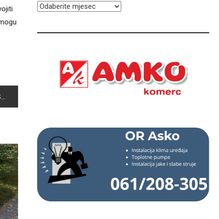
ARHIVA
ojiti
i mogu
A