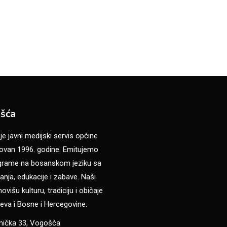
šća
 javni medijski servis općine
van 1996. godine. Emitujemo
ograme na bosanskom jeziku sa
anja, edukacije i zabave. Naši
višu kulturu, tradiciju i običaje
eva i Bosne i Hercegovine.
anička 33, Vogošća