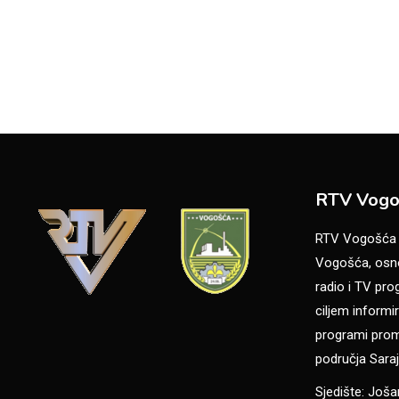
RTV Vogo
RTV Vogošća je
Vogošća, osno
radio i TV pr
ciljem informir
programi promo
područja Saraj
Sjedište: Još