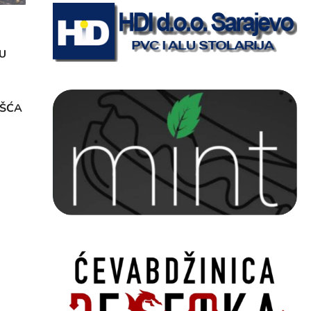
U
OŠĆA