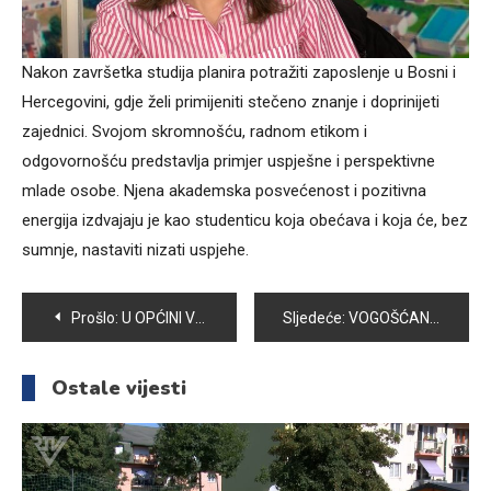
Nakon završetka studija planira potražiti zaposlenje u Bosni i
Hercegovini, gdje želi primijeniti stečeno znanje i doprinijeti
zajednici. Svojom skromnošću, radnom etikom i
odgovornošću predstavlja primjer uspješne i perspektivne
mlade osobe. Njena akademska posvećenost i pozitivna
energija izdvajaju je kao studenticu koja obećava i koja će, bez
sumnje, nastaviti nizati uspjehe.
Navigacija
Prošlo:
U OPĆINI VOGOŠĆA POTPISANI UGOVORI O STIPENDIRANJU UČENIKA
Sljedeće:
VOGOŠĆANI SE SJEĆAJU OLIMPIJADE IZ 1984. GODINE
članaka
Ostale vijesti