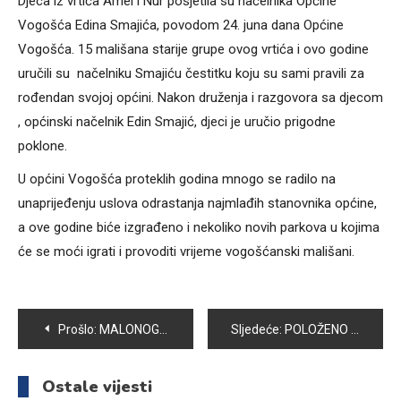
Djeca iz vrtića Amel i Nur posjetila su načelnika Općine
Vogošća Edina Smajića, povodom 24. juna dana Općine
Vogošća. 15 mališana starije grupe ovog vrtića i ovo godine
uručili su načelniku Smajiću čestitku koju su sami pravili za
rođendan svojoj općini. Nakon druženja i razgovora sa djecom
, općinski načelnik Edin Smajić, djeci je uručio prigodne
poklone.
U općini Vogošća proteklih godina mnogo se radilo na
unaprijeđenju uslova odrastanja najmlađih stanovnika općine,
a ove godine biće izgrađeno i nekoliko novih parkova u kojima
će se moći igrati i provoditi vrijeme vogošćanski mališani.
Navigacija
Prošlo:
MALONOGOMETNI TURNIR ZA DJEČAKE “VOGOŠĆA 2016”
Sljedeće:
POLOŽENO CVIJEĆE NA CENTRALNOM SPOMEN OBILJEŽJU ŠEHIDIMA I POGINULIM BORCIMA
članaka
Ostale vijesti