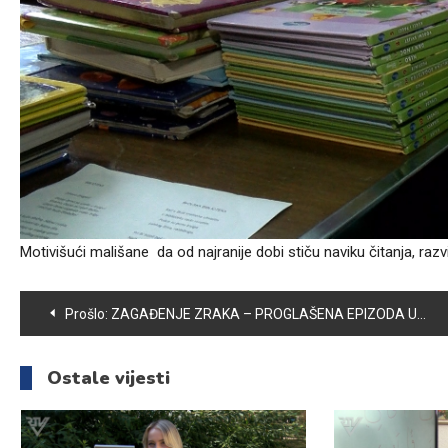
Motivišući mališane da od najranije dobi stiču naviku čitanja, razv
Navigacija
Prošlo:
ZAGAĐENJE ZRAKA – PROGLAŠENA EPIZODA UPOZORENJE
članaka
Ostale vijesti