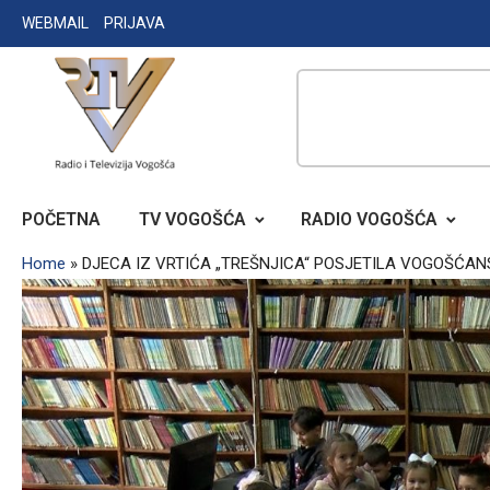
Skip
WEBMAIL
PRIJAVA
to
content
RADIO TELEVIZIJA VOGOŠĆA
POČETNA
TV VOGOŠĆA
RADIO VOGOŠĆA
Home
»
DJECA IZ VRTIĆA „TREŠNJICA“ POSJETILA VOGOŠĆAN