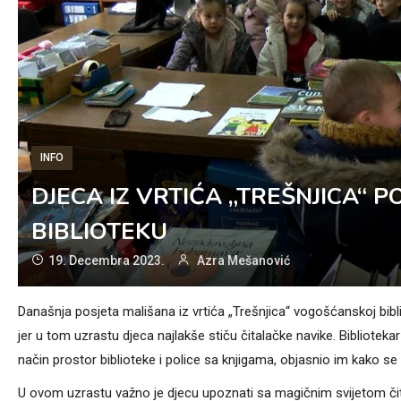
INFO
DJECA IZ VRTIĆA „TREŠNJICA“
BIBLIOTEKU
19. Decembra 2023.
Azra Mešanović
Današnja posjeta mališana iz vrtića „Trešnjica“ vogošćanskoj bib
jer u tom uzrastu djeca najlakše stiču čitalačke navike. Biblioteka
način prostor biblioteke i police sa knjigama, objasnio im kako se 
U ovom uzrastu važno je djecu upoznati sa magičnim svijetom čita