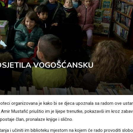
 POSJETILA VOGOŠĆANSKU
lioteci organizovana je kako bi se djeca upoznala sa radom ove usta
r Amir Mustafić priuštio im je lijepe trenutke, pokazavši im kroz zaba
postaje član, pronalaze knjige i slično.
nja i učiniti im biblioteku mjestom na kojem će rado provoditi slob