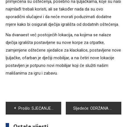
primjećena su oštećenja, posebno na ljuljačkama, koje su naši
najmlađi trebali koristi, ali se također nada da su ovo
sporadični slučajevi i da neće morati poduzimati dodatne
mjere kako bi osigurali dječija igrališta od dodatnih oštećenja.
Na dvanaest već postojećih lokacija, na kojima se nalaze
dječija igrališta postavljene su nove korpe za otpatke,
zamjenjene oštećene sjedalice za klackalice, postavljene nove
ljuljačke, ofarban je dječiji mobilijar, a na četiri nove lokacije
postavljen je potpuno novi mobilijar koji će služiti našim
mališanima za igru i zabavu.
Navigacija
Prošlo:
SJEĆANJE NA GENOCID POČINJEN U SREBRENICI JE NAŠA DUŽNOST I OBAVEZA
Sljedeće:
ODRŽANA PREZENTACIJA IDEJNIH RJEŠENJA ZA 3 KRUŽNA TOKA U OPĆINI VOGOŠĆA
članaka
Ostale vijesti