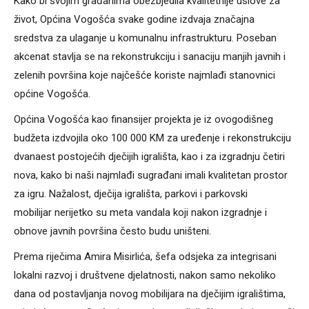
Kako bi svojim građanima obezbjedila kvalitetnije uslove za
život, Općina Vogošća svake godine izdvaja značajna
sredstva za ulaganje u komunalnu infrastrukturu. Poseban
akcenat stavlja se na rekonstrukciju i sanaciju manjih javnih i
zelenih površina koje najčešće koriste najmlađi stanovnici
općine Vogošća.
Općina Vogošća kao finansijer projekta je iz ovogodišneg
budžeta izdvojila oko 100 000 KM za uređenje i rekonstrukciju
dvanaest postojećih dječijih igrališta, kao i za izgradnju četiri
nova, kako bi naši najmlađi sugrađani imali kvalitetan prostor
za igru. Nažalost, dječija igrališta, parkovi i parkovski
mobilijar nerijetko su meta vandala koji nakon izgradnje i
obnove javnih površina često budu uništeni.
Prema riječima Amira Misirlića, šefa odsjeka za integrisani
lokalni razvoj i društvene djelatnosti, nakon samo nekoliko
dana od postavljanja novog mobilijara na dječijim igralištima,