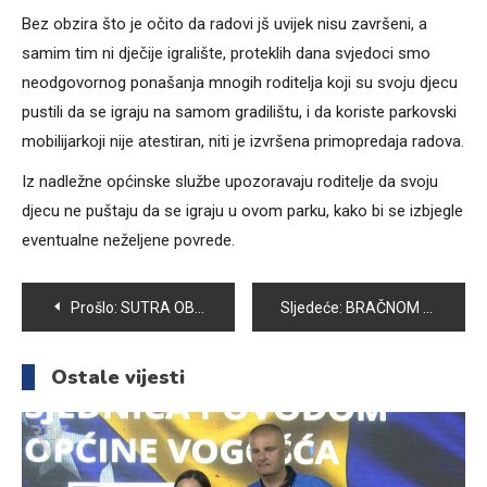
Bez obzira što je očito da radovi jš uvijek nisu završeni, a
samim tim ni dječije igralište, proteklih dana svjedoci smo
neodgovornog ponašanja mnogih roditelja koji su svoju djecu
pustili da se igraju na samom gradilištu, i da koriste parkovski
mobilijarkoji nije atestiran, niti je izvršena primopredaja radova.
Iz nadležne općinske službe upozoravaju roditelje da svoju
djecu ne puštaju da se igraju u ovom parku, kako bi se izbjegle
eventualne neželjene povrede.
Navigacija
Prošlo:
SUTRA OBILJEŽAVANJE 25. GODIŠNJICE BITKE ZA NABOŽIĆ
Sljedeće:
BRAČNOM PARU AHMIŠ IZ VOGOŠĆE DOBRI LJUDI OMOGUĆILI DA OBAVE HADŽ
članaka
Ostale vijesti