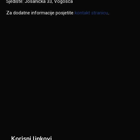
Sjedište: Jošanička 33, Vogošća
Za dodatne informacije posjetite
kontakt stranicu
.
Korisni linkovi