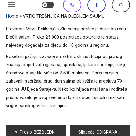
Home
»
VRTIĆ TREŠNJICA NA DJEČIJEM SAJMU
U dvorani Mirza Delibašić u Skenderiji održan je drugi po redu
Dječiji sajam. Preko 25 000 posjetilaca potvrdilo je status
najvećeg događaja za djecu do 10 godina u regionu.
Posebnu pažnju izazvale su aktivnosti institucija od javnog
značaja poput vatrogasaca, spasilaca, ljekara i policije, čije je
štandove posjetilo više od 2 500 mališana. Pored brojnih
zabavnih sadržaja, drugi dan sajma obilježila je proslava 70
godina JU Djeca Sarajeva. Nekoliko hiljada mališana i roditelja
prisustvovalo je ovoj svečanosti, a na sceni su bili i mališani
vogošćanskog vrtića Trešnjica.
Navigacija
Prošlo:
BEZBJEDNOST DJECE U SAOBRAĆAJU
Sljedeće:
ODIGRANA UTAKMICA 6. KOLA II LIGE BiH U SJEDEĆOJ ODBOJCI