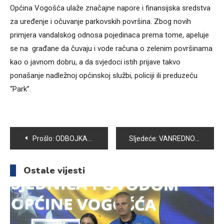
Općina Vogošća ulaže značajne napore i finansijska sredstva
za uređenje i očuvanje parkovskih površina. Zbog novih
primjera vandalskog odnosa pojedinaca prema tome, apeluje
se na građane da čuvaju i vode računa o zelenim površinama
kao o javnom dobru, a da svjedoci istih prijave takvo
ponašanje nadležnoj općinskoj službi, policiji ili preduzeću
“Park”.
Navigacija
Prošlo:
ODBOJKAŠICE VOGOŠĆE PORAŽENE OD EKIPE IGMANA
Sljedeće:
VANREDNO SAOPĆENJE O STANJU VODOSNABDIJEVANJA ZA 19.10.2017.
članaka
Ostale vijesti