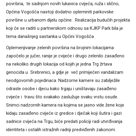
površina, te sadnjom novih lukavica cvijeća, ruža i slično,
Općina Vogošća nastoji dodatno opleminiti parkovske
površine u urbanom dijelu općine. Realizacija budućih projekta
koji će se raditi u partnerskom odnosu sa KJKP Park bila je
tema današnjeg sastanka u Općini Vogošća.
Oplemenjivanje zelenih površina na brojnim lokacijama
započelo je jučer, ranije je cvijeće i drugo zelenilo zasađeno
na nekoliko drugih lokacija od kojih je jedna Trg žrtava
genocida u Srebrenici, a gdje je već primijećen vandalizam
neodgovornih pojedinaca. Nadzorne kamere su zabilježile
odrasle osobe i djecu kako trgaju i uništavaju zasađeno
cvijeće i travu što svakako zaslužuje svaku vrstu osude.
Snimci nadzornih kamera na kojima se jasno vide žene koje
kidaju zasađeno cvijeće iz gredice i dječak koji šutira i gazi
sadnice cvijeća na Trgu, biće predati policiji radi utvrđivanja
identiteta i ostalih istražnih radnji predviđenih zakonom.