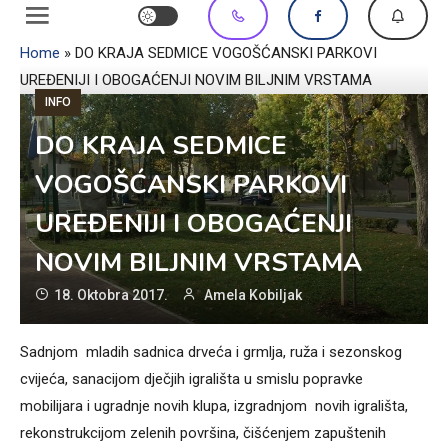
Home
»
DO KRAJA SEDMICE VOGOŠĆANSKI PARKOVI
UREĐENIJI I OBOGAĆENJI NOVIM BILJNIM VRSTAMA
INFO
DO KRAJA SEDMICE
VOGOŠĆANSKI PARKOVI
UREĐENIJI I OBOGAĆENJI
NOVIM BILJNIM VRSTAMA
18. Oktobra 2017.
Amela Kobiljak
Sadnjom mladih sadnica drveća i grmlja, ruža i sezonskog
cvijeća, sanacijom dječjih igrališta u smislu popravke
mobilijara i ugradnje novih klupa, izgradnjom novih igrališta,
rekonstrukcijom zelenih površina, čišćenjem zapuštenih