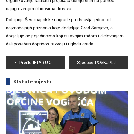
organizovanje različitih projekata usmjerenih na pomoć
najugroženijim članovima društva.
Dobijanje Šestroaprilske nagrade predstavlja jedno od
najznačajnijih priznanja koje dodjeljuje Grad Sarajevo, a
dodjeljuje se pojedincima koji su svojim radom i djelovanjem
dali poseban doprinos razvoju i ugledu grada.
Navigacija
Prošlo:
IFTAR U ORGANIZACIJI PLANINARSKOG DRUŠTVA „PLANINAR“
Sljedeće:
POSKUPLJENJA NA PIJACI: ZA ISTI NOVAC DANAS MNOGO MANJE NAMIRNICA
članaka
Ostale vijesti