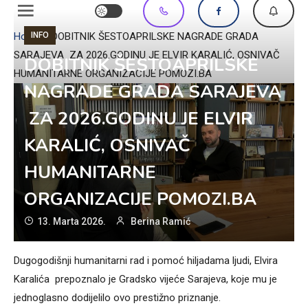
INFO
Home
»
DOBITNIK ŠESTOAPRILSKE NAGRADE GRADA
SARAJEVA ZA 2026.GODINU JE ELVIR KARALIĆ, OSNIVAČ
DOBITNIK ŠESTOAPRILSKE
HUMANITARNE ORGANIZACIJE POMOZI.BA
NAGRADE GRADA SARAJEVA
ZA 2026.GODINU JE ELVIR
KARALIĆ, OSNIVAČ
HUMANITARNE
ORGANIZACIJE POMOZI.BA
13. Marta 2026.
Berina Ramić
Dugogodišnji humanitarni rad i pomoć hiljadama ljudi, Elvira
Karalića prepoznalo je Gradsko vijeće Sarajeva, koje mu je
jednoglasno dodijelilo ovo prestižno priznanje.