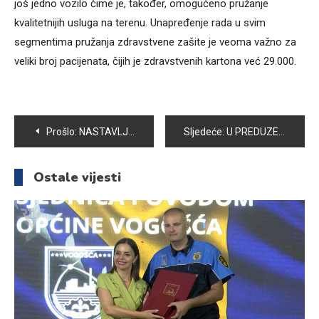
još jedno vozilo čime je, također, omogućeno pružanje
kvalitetnijih usluga na terenu. Unapređenje rada u svim
segmentima pružanja zdravstvene zašite je veoma važno za
veliki broj pacijenata, čijih je zdravstvenih kartona već 29.000.
Navigacija
Prošlo:
NASTAVLJENA SARADNJA SA DOGS TRUSTOM, STERILIZACIJA ULIČNIH PASA, HUMAN NAČIN SMANJIVANJA BROJA NA ULICAMA
Sljedeće:
U PREDUZEĆU „BAGS-ENERGOTEHNIKA“ SE VRŠE POSLJEDNJE PRIPREME ZA NOVU GRIJNU SEZONU
članaka
Ostale vijesti