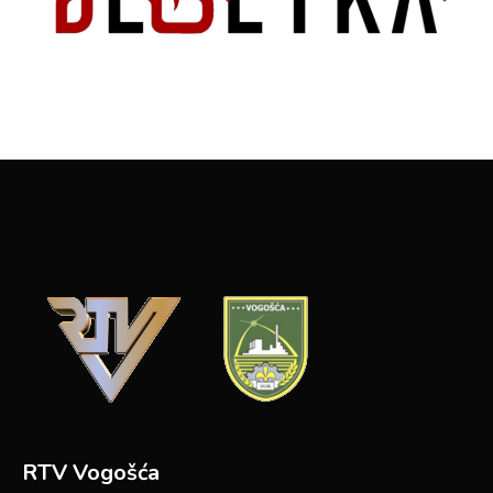
RTV Vogošća