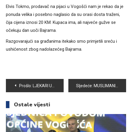
Elvis Tokmo, prodavač na pijaci u Vogošći nam je rekao da je
ponuda velika i posebno naglasio da su orasi dosta traženi,
čija cijena iznosi 20 KM. Kupaca ima, ali najveće gužve se
očekuju dan uoči Bajrama.
Razgovarajući sa građanima itekako smo primjetili sreću i
ushićenost zbog nadolazećeg Bajrama.
Navigacija
Prošlo:
LJEKARI UPOZORAVAJU NA STOMAČNI VIRUS
Sljedeće:
MUSLIMANI VEČERAS OBILJEŽAVAJU 27. NOĆ RAMAZANA POZNATIJU KAO LEJLETUL-KADR
članaka
Ostale vijesti