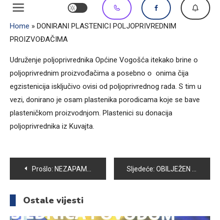
Home
»
DONIRANI PLASTENICI POLJOPRIVREDNIM
PROIZVOĐAČIMA
Udruženje poljoprivrednika Općine Vogošća itekako brine o
poljoprivrednim proizvođačima a posebno o onima čija
egzistenicija isključivo ovisi od poljoprivrednog rada. S tim u
vezi, donirano je osam plastenika porodicama koje se bave
plasteničkom proizvodnjom. Plastenici su donacija
poljoprivrednika iz Kuvajta.
Navigacija
Prošlo:
NEZAPAMĆENI NAVIJAČKI NEREDI U CENTRU VOGOŠĆE
Sljedeće:
OBILJEŽEN DAN ŠEHIDA
članaka
Ostale vijesti