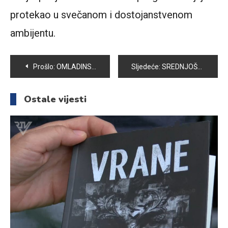
protekao u svečanom i dostojanstvenom
ambijentu.
Navigacija
Prošlo:
OMLADINSKO UDRUŽENJE “TEMPO” ORGANIZOVALO PODJELU KURBANSKOG MESA PORODICAMA U STANJU SOCIJALNE POTREBE
Sljedeće:
SREDNJOŠKOLSKI CENTAR VOGOŠĆA ISPRATIO JOŠ JEDNU GENERACIJU MATURANATA
članaka
Ostale vijesti