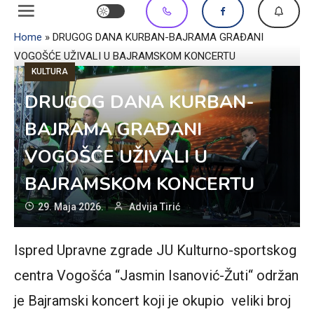
Home
»
DRUGOG DANA KURBAN-BAJRAMA GRAĐANI
VOGOŠĆE UŽIVALI U BAJRAMSKOM KONCERTU
KULTURA
DRUGOG DANA KURBAN-
BAJRAMA GRAĐANI
VOGOŠĆE UŽIVALI U
BAJRAMSKOM KONCERTU
29. Maja 2026.
Advija Tirić
Ispred Upravne zgrade JU Kulturno-sportskog
centra Vogošća “Jasmin Isanović-Žuti“ održan
je Bajramski koncert koji je okupio veliki broj