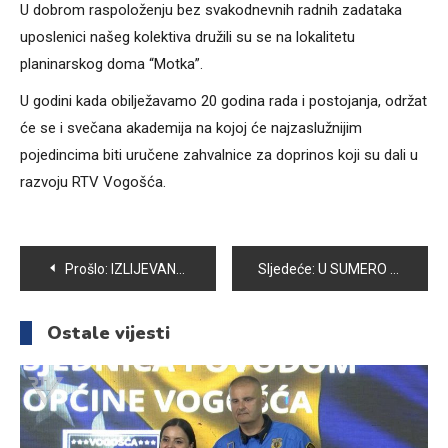
U dobrom raspoloženju bez svakodnevnih radnih zadataka
uposlenici našeg kolektiva družili su se na lokalitetu
planinarskog doma “Motka”.
U godini kada obilježavamo 20 godina rada i postojanja, održat
će se i svečana akademija na kojoj će najzaslužnijim
pojedincima biti uručene zahvalnice za doprinos koji su dali u
razvoju RTV Vogošća.
Navigacija
Prošlo:
IZLIJEVANJE RIJEKE LJUBINE NIJE PROUZROKOVALO VEĆE ŠTETE NA PODRUČJU OPĆINE VOGOŠĆA
Sljedeće:
U SUMERO CENTRU SVEČANO OTVOREN PROJEKAT “PODRŠKA INKLUZIJI ZA OSOBE SA INVALIDITETOM U BiH”
članaka
Ostale vijesti