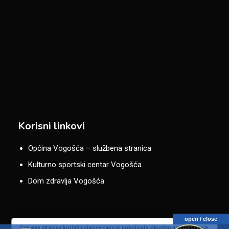
Korisni linkovi
Općina Vogošća – službena stranica
Kulturno sportski centar Vogošća
Dom zdravlja Vogošća
open / close
Ova web stranica koristi kolačiće kako bi poboljšala iskustvo pregledavanja.