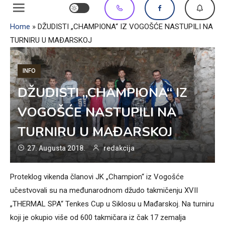
Home
»
DŽUDISTI „CHAMPIONA“ IZ VOGOŠĆE NASTUPILI NA
TURNIRU U MAĐARSKOJ
INFO
DŽUDISTI „CHAMPIONA“ IZ
VOGOŠĆE NASTUPILI NA
TURNIRU U MAĐARSKOJ
27. Augusta 2018.
redakcija
Proteklog vikenda članovi JK „Champion“ iz Vogošće
učestvovali su na međunarodnom džudo takmičenju XVII
„THERMAL SPA“ Tenkes Cup u Siklosu u Mađarskoj. Na turniru
koji je okupio više od 600 takmičara iz čak 17 zemalja