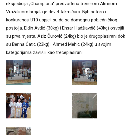
ekspedicija „Championa“ predvođena trenerom Almirom
Vražalicom brojala je devet takmičara. Njih petoro u
konkurenciji U10 uspjeli su da se domognu pobjedničkog
postolja. Eldin Avdić (30kg) i Ensar Hadžiavdić (40kg) osvojili
su prva mjesta, Aziz Čurović (24kg) bio je drugoplasirani dok
su Berina Ćatić (23kg) i Ahmed Mehić (24kg) u svojim
kategorijama završili kao trećeplasirani.