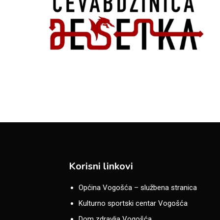
Korisni linkovi
Općina Vogošća – službena stranica
Kulturno sportski centar Vogošća
Dom zdravlja Vogošća