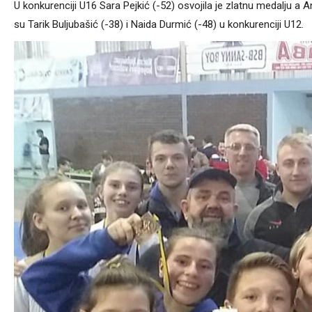
U konkurenciji U16 Sara Pejkić (-52) osvojila je zlatnu medalju a
su Tarik Buljubašić (-38) i Naida Durmić (-48) u konkurenciji U12.