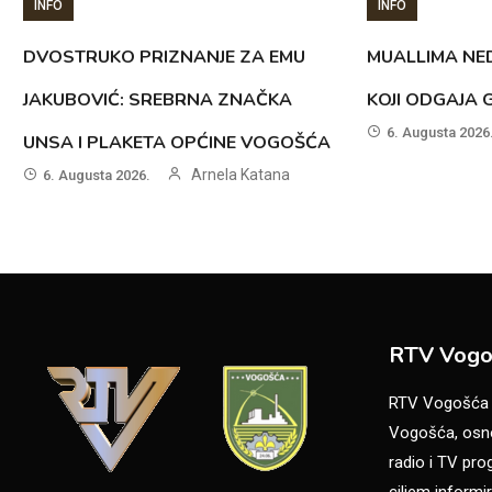
INFO
INFO
DVOSTRUKO PRIZNANJE ZA EMU
MUALLIMA NED
JAKUBOVIĆ: SREBRNA ZNAČKA
KOJI ODGAJA 
6. Augusta 2026
UNSA I PLAKETA OPĆINE VOGOŠĆA
Arnela Katana
6. Augusta 2026.
RTV Vogo
RTV Vogošća je
Vogošća, osno
radio i TV pr