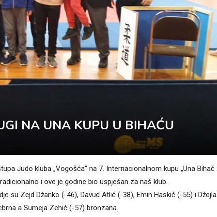
UGI NA UNA KUPU U BIHAĆU
astupa Judo kluba „Vogošća“ na 7. Internacionalnom kupu „Una Bihać
tradicionalno i ove je godine bio uspješan za naš klub.
je su Zejd Džanko (-46), Davud Atlić (-38), Emin Haskić (-55) i Džejla
 srebrna a Sumeja Zehić (-57) bronzana.