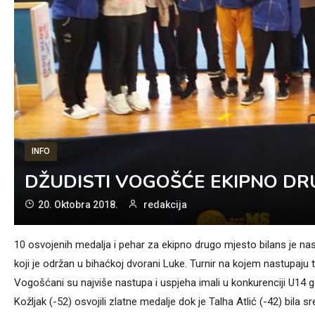
INFO
DŽUDISTI VOGOŠĆE EKIPNO DR
20. Oktobra 2018.
redakcija
10 osvojenih medalja i pehar za ekipno drugo mjesto bilans je n
koji je održan u bihaćkoj dvorani Luke. Turnir na kojem nastupaju 
Vogošćani su najviše nastupa i uspjeha imali u konkurenciji U14 gd
Kožljak (-52) osvojili zlatne medalje dok je Talha Atlić (-42) bila