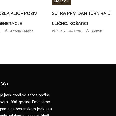
MAGAZIN
ŽLA ALIĆ – POZIV
SUTRA PRVI DAN TURNIRA U
GENERACIJE
ULIČNOJ KOŠARCI
Arnela Katana
Admin
.
6. Augusta 2026.
šća
 javni medijski servis općine
van 1996. godine. Emitujemo
ograme na bosanskom jeziku sa