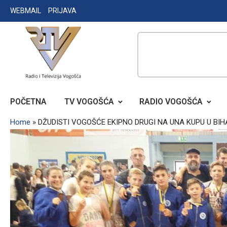
Skip
WEBMAIL
PRIJAVA
to
content
RADIO TELEVIZIJA VOGOŠĆA
POČETNA
TV VOGOŠĆA
RADIO VOGOŠĆA
Home
»
DŽUDISTI VOGOŠĆE EKIPNO DRUGI NA UNA KUPU U BI