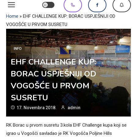
Home
»
EHF CHALLENGE KUP: BORAC USPJEŠNIJI OD
VOGOŠĆE U PRVOM SUSRETU
INFO
EHF CHALLENGE KUP:
BORAC USPJEŠNIJI OD
VOGOŠĆE U PRVOM
SUSRETU
17. Novembra 2018.
admin
RK Borac u prvom susretu 3.kola EHF Challenge kupa koji se
igrao u Vogošći savladao je RK Vogošća Poljine Hills