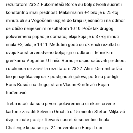
rezultatom 23:22. Rukometaši Borca su bolji otvorili susret i
konstantno imali prednost. Maksimalnih +4 bilo je u 25-toj
minuti, ali su Vogošćani uspjeli do kraja izjednačiti i na odmor
se otišlo neriješenim rezultatom 10:10. Početak drugog
poluvremena pripao je domaćoj ekipi koja je u 37-oj minuti
imala +3, bilo je 14:11. Međutim gosti su okrenuli rezultat u
svoju korist prvenstveno boljoj igri u odbrani i tehničkim
greškama Vogošće. U finišu Borac je uspio sačuvati prednost
i utakmica se završila rezultatom 23:22. Almir Osmanhodžić
bio je najefikasniji sa 7 postignutih golova, po 5 su postigli
Boris Bosić i na drugoj strani Vladan Đurđević i Bojan
Rađenović.
Treba istaći da su u prvom poluvremenu direktne crvene
kartone zaradili Selvedin Omahić u 15.minuti i Stefan Miljković
dvije minute poslije. Revanš susret šesnaestine finala
Challenge kupa se igra 24. novembra u Banja Luci.