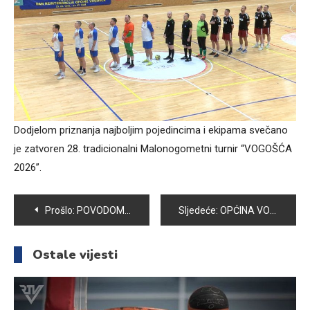
Dodjelom priznanja najboljim pojedincima i ekipama svečano
je zatvoren 28. tradicionalni Malonogometni turnir “VOGOŠĆA
2026”.
Navigacija
Prošlo:
POVODOM 23. FEBRUARA, DANA REINTEGRACIJE OPĆINE VOGOŠĆA ODRŽANA SVEČANA SJEDNICA OPĆINSKOG VIJEĆA VOGOŠĆA
Sljedeće:
OPĆINA VOGOŠĆA ĆE PRUŽITI PODRŠKU TEHNICIJADI
članaka
Ostale vijesti