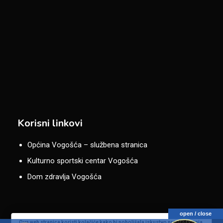
Korisni linkovi
Općina Vogošća – službena stranica
Kulturno sportski centar Vogošća
Dom zdravlja Vogošća
open / close
Ova web stranica koristi kolačiće kako bi poboljšala iskustvo pregledavanja.