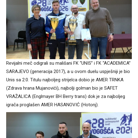
Revijalni meč odigrali su mališani FK “UNIS” i FK “ACADEMICA”
SARAJEVO (generacija 2017), a u ovom duelu uspješniji je bio
Unis sa 2:0. Titulu najboljeg strijelca dobio je AMER TRNKA
(Zdrava hrana Mujanovići), najbolji golman bio je SAFET
VRAŽALICA (Englmayer BH Berry trans) dok je za najboljeg
igrača proglašen AMER HASANOVIĆ (Hotonj).