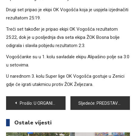
Drugi set pripao je ekipi OK Vogošća koja je uspjela izjednačiti
rezultatom 25:19.
Treći set također je pripao ekipi OK Vogošća rezultatom
25:22, dok je u posljednja dva seta ekipa ŽOK Bosna bolje
odigrala i slavila pobjedu rezultatom 2:3.
Vogošćanke su u 1. kolu savladale ekipu Alipašino polje sa 3:0
u setovima.
U narednom 3. kolu Super lige OK Vogošća gostuje u Zenici
gdje će igrati utakmicu protiv ŽOK Željezara.
Navigacija
Prošlo:
U ORGANIZACIJI ŠAHOVSKOG KLUBA VOGOŠĆA ODRŽAN TURNIR ZA DJECU I MLADE
Sljedeće:
PREDSTAVLJEN IDEJNI PROJEKAT UREĐENJA BUDUĆEG “MUZEJA STRADANJA GRAĐANA BOSNE I HERCEGOVINE” KON-TIKI
članaka
Ostale vijesti