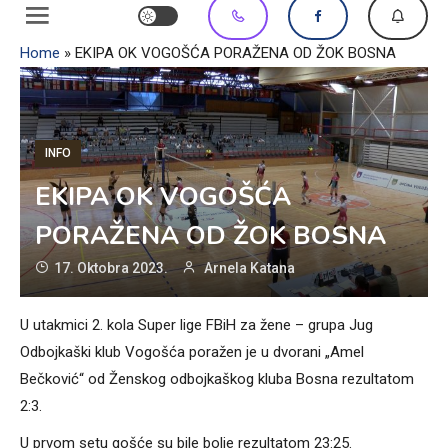
Home
»
EKIPA OK VOGOŠĆA PORAŽENA OD ŽOK BOSNA
INFO
EKIPA OK VOGOŠĆA
PORAŽENA OD ŽOK BOSNA
17. Oktobra 2023.
Arnela Katana
U utakmici 2. kola Super lige FBiH za žene – grupa Jug
Odbojkaški klub Vogošća poražen je u dvorani „Amel
Bečković“ od Ženskog odbojkaškog kluba Bosna rezultatom
2:3.
U prvom setu gošće su bile bolje rezultatom 23:25.