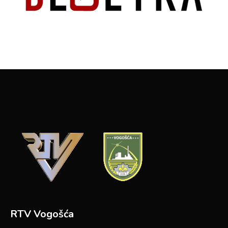
RTV Vogošća