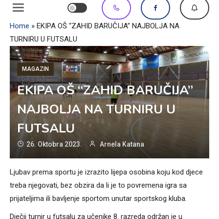
Home
»
EKIPA OŠ “ZAHID BARUČIJA” NAJBOLJA NA
TURNIRU U FUTSALU
MAGAZIN
EKIPA OŠ “ZAHID BARUČIJA”
NAJBOLJA NA TURNIRU U
FUTSALU
26. Oktobra 2023.
Arnela Katana
Ljubav prema sportu je izrazito lijepa osobina koju kod djece
treba njegovati, bez obzira da li je to povremena igra sa
prijateljima ili bavljenje sportom unutar sportskog kluba.
Dječji turnir u futsalu za učenike 8. razreda održan je u