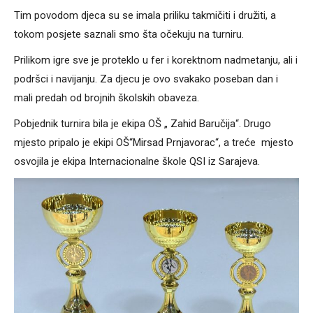
Tim povodom djeca su se imala priliku takmičiti i družiti, a
tokom posjete saznali smo šta očekuju na turniru.
Prilikom igre sve je proteklo u fer i korektnom nadmetanju, ali i
podršci i navijanju. Za djecu je ovo svakako poseban dan i
mali predah od brojnih školskih obaveza.
Pobjednik turnira bila je ekipa OŠ „ Zahid Baručija“. Drugo
mjesto pripalo je ekipi OŠ“Mirsad Prnjavorac“, a treće mjesto
osvojila je ekipa Internacionalne škole QSI iz Sarajeva.