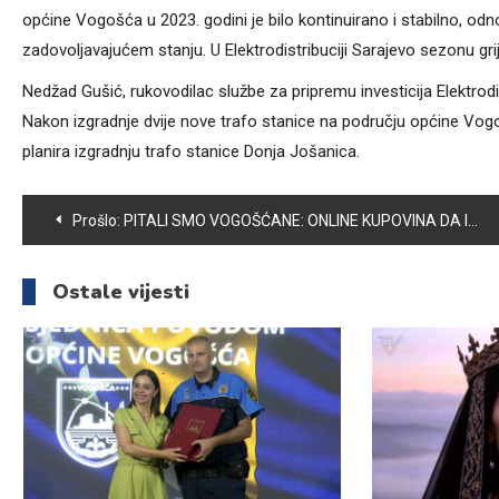
općine Vogošća u 2023. godini je bilo kontinuirano i stabilno, odno
zadovoljavajućem stanju. U Elektrodistribuciji Sarajevo sezonu gr
Nedžad Gušić, rukovodilac službe za pripremu investicija Elektro
Nakon izgradnje dvije nove trafo stanice na području općine Vogo
planira izgradnju trafo stanice Donja Jošanica.
Navigacija
Prošlo:
PITALI SMO VOGOŠĆANE: ONLINE KUPOVINA DA ILI NE?
članaka
Ostale vijesti