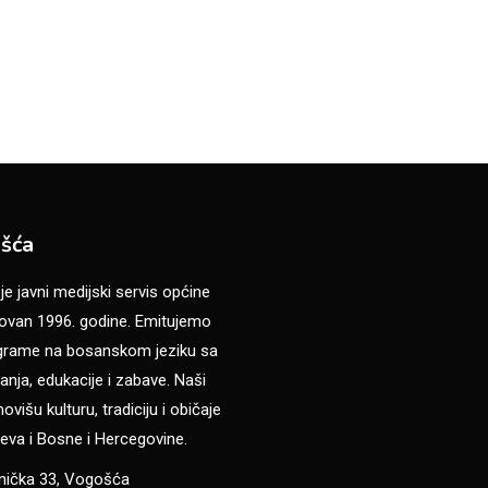
šća
 javni medijski servis općine
van 1996. godine. Emitujemo
ograme na bosanskom jeziku sa
anja, edukacije i zabave. Naši
višu kulturu, tradiciju i običaje
eva i Bosne i Hercegovine.
anička 33, Vogošća