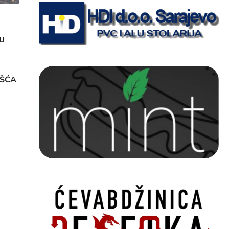
U
OŠĆA