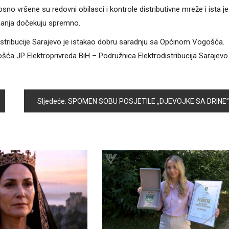
sno vršene su redovni obilasci i kontrole distributivne mreže i ista je
ijanja dočekuju spremno.
distribucije Sarajevo je istakao dobru saradnju sa Općinom Vogošća.
šća JP Elektroprivreda BiH – Podružnica Elektrodistribucija Sarajevo
Sljedeće:
SPOMEN SOBU POSJETILE „DJEVOJKE SA DRINE”