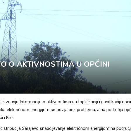
O O AKTIVNOSTIMA U OPĆINI
k znanju Informaciju o aktivnostima na toplifikaciji i gasifikaciji opć
snika električnom energijom se odvija bez problema, a na području op
i i Krč.
distribucija Sarajevo snabdijevanje električnom energijom na područ