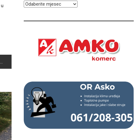
ARHIVA
 u