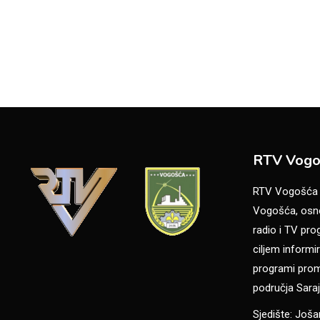
RTV Vogo
RTV Vogošća je
Vogošća, osno
radio i TV pr
ciljem informir
programi promo
područja Saraj
Sjedište: Još