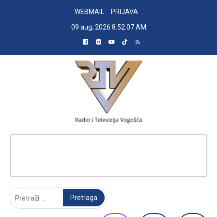
Skip
WEBMAIL
PRIJAVA
to
09 aug, 2026
8:52:08 AM
content
RADIO TELEVIZIJA VOGOŠĆA
Pretraga: