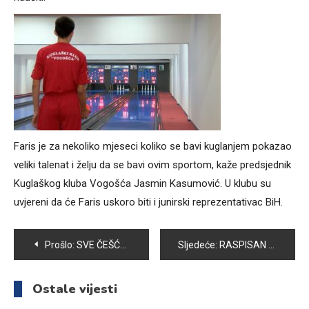
Faris je za nekoliko mjeseci koliko se bavi kuglanjem pokazao
veliki talenat i želju da se bavi ovim sportom, kaže predsjednik
Kuglaškog kluba Vogošća Jasmin Kasumović. U klubu su
uvjereni da će Faris uskoro biti i junirski reprezentativac BiH.
Navigacija
Prošlo:
SVE ČEŠĆA OVISNOST O INTERNETU KOD MLADIH
Sljedeće:
RASPISAN JAVNI POZIV ZA DODJELU STOČNE HRANE U CILJU PODRŠKE STOČNOM FONDU U OPĆINI VOGOŠĆA
članaka
Ostale vijesti