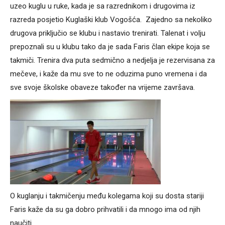
uzeo kuglu u ruke, kada je sa razrednikom i drugovima iz
razreda posjetio Kuglaški klub Vogošća. Zajedno sa nekoliko
drugova priključio se klubu i nastavio trenirati. Talenat i volju
prepoznali su u klubu tako da je sada Faris član ekipe koja se
takmiči. Trenira dva puta sedmično a nedjelja je rezervisana za
mečeve, i kaže da mu sve to ne oduzima puno vremena i da
sve svoje školske obaveze također na vrijeme završava.
O kuglanju i takmičenju među kolegama koji su dosta stariji
Faris kaže da su ga dobro prihvatili i da mnogo ima od njih
naučiti.