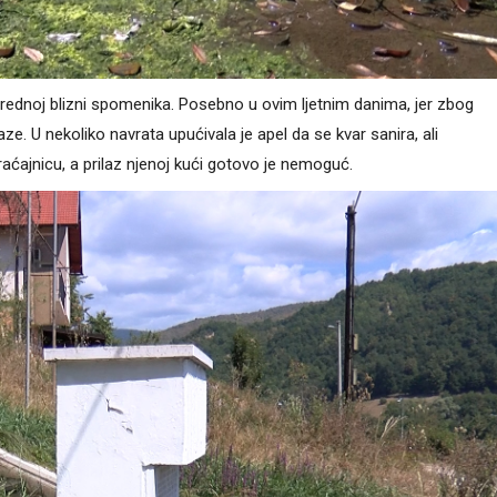
srednoj blizni spomenika. Posebno u ovim ljetnim danima, jer zbog
e. U nekoliko navrata upućivala je apel da se kvar sanira, ali
raćajnicu, a prilaz njenoj kući gotovo je nemoguć.