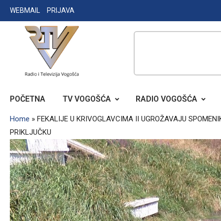
Skip
WEBMAIL
PRIJAVA
to
content
RADIO TELEVIZIJA VOGOŠĆA
POČETNA
TV VOGOŠĆA
RADIO VOGOŠĆA
Home
»
FEKALIJE U KRIVOGLAVCIMA II UGROŽAVAJU SPOMEN
PRIKLJUČKU