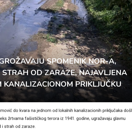
 UGROŽAVAJU SPOMENIK NOR-A,
E STRAH OD ZARAZE, NAJAVLJENA
 KANALIZACIONOM PRIKLJUČKU
mović do kvara na jednom od lokalnih kanalizacionih priključaka došl
eks žrtvama fašističkog terora iz 1941. godine, ugražavaju glavnu
 i strah od zaraze.