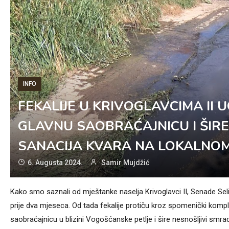
INFO
FEKALIJE U KRIVOGLAVCIMA II
GLAVNU SAOBRAĆAJNICU I ŠIR
SANACIJA KVARA NA LOKALNOM
6. Augusta 2024.
Samir Mujdžić
Kako smo saznali od mještanke naselja Krivoglavci II, Senade Seli
prije dva mjeseca. Od tada fekalije protiču kroz spomenički kompl
saobraćajnicu u blizini Vogošćanske petlje i šire nesnošljivi smrad