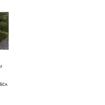
U
OŠĆA