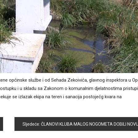
ene općinske službe i od Sehada Zekoivića, glavnog inspektora u Op
postupku i u skladu sa Zakonom o komunalnim djelatnostima pristupi
ekuje se izlazak ekipa na teren i sanacija postojećg kvara na
Sljedeće:
ČLANOVI KLUBA MALOG NOGOMETA DOBILI NOVU OPREM