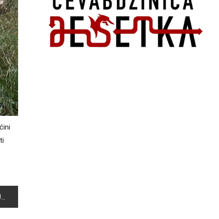
ćini
ti
U