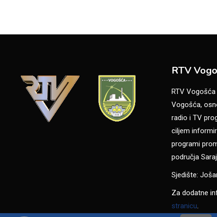
RTV Vogo
RTV Vogošća je
Vogošća, osno
radio i TV pr
ciljem informir
programi promo
područja Saraj
Sjedište: Još
Za dodatne in
stranicu
.