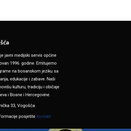
šća
 javni medijski servis općine
van 1996. godine. Emitujemo
ograme na bosanskom jeziku sa
anja, edukacije i zabave. Naši
višu kulturu, tradiciju i običaje
eva i Bosne i Hercegovine.
anička 33, Vogošća
formacije posjetite
kontakt