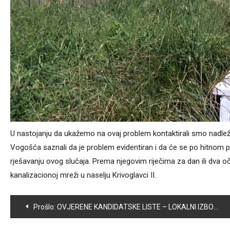
U nastojanju da ukažemo na ovaj problem kontaktirali smo nadlež
Vogošća saznali da je problem evidentiran i da će se po hitnom 
rješavanju ovog slučaja. Prema njegovim riječima za dan ili dva oč
kanalizacionoj mreži u naselju Krivoglavci II.
Navigacija
Prošlo:
OVJERENE KANDIDATSKE LISTE – LOKALNI IZBORI 2024. GODINE
članaka