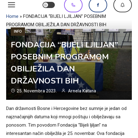
Home
»
FONDACIJA “BIJELI LJILJAN” POSEBNIM
PROGRAMOM OBILJEŽILA DAN DRŽAVNOSTI BIH
INFO
FONDACIJA “BIJELI LJILJAN”
POSEBNIM PROGRAMOM
OBILJEŽILA DAN
DRŽAVNOSTI BIH
25. Novembra 2023.
Arnela Katana
Dan državnosti Bosne i Hercegovine bez sumnje je jedan od
najznačajnijih datuma koji mnogi poštuju i obilježavaju sa
ponosom. Tim povodom Fondacija “Bijeli ljiljan” na
interesantan način obilježila je 25. novembar. Ova fondacija