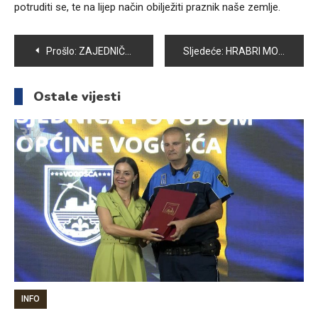
potruditi se, te na lijep način obilježiti praznik naše zemlje.
Navigacija
Prošlo:
ZAJEDNIČKI POHOD PLANINARA NA MOTKU POVODOM DANA DRŽAVNOSTI BIH
Sljedeće:
HRABRI MOMCI VATROGASNOG DRUŠTVA VOGOŠĆA OBILJEŽILI DAN DRŽAVNOSTI BIH
članaka
Ostale vijesti
INFO