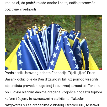
ima za cilj da podrži mlade osobe i na taj način promoviše
pozitivne vrijednosti.
Predsjednik Upravnog odbora Fondacije “Bijeli Ljiljan” Ertan
Basarik odlučio je da Dan državnosti BiH uz pomoć vrijednih
stipendista provede u ugodnoj i pozitivnoj atmosferi. Tako su
oni u ovim hladnim danima građane Vogošće počastili toplom
kafom i čajem, te raznoraznim slatkišima. Također,
razgovarali su sa građanima o historiji i tradiciji BiH, te istakli