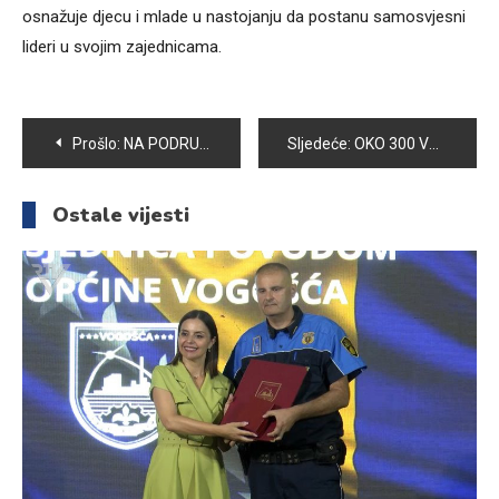
osnažuje djecu i mlade u nastojanju da postanu samosvjesni
lideri u svojim zajednicama.
Navigacija
Prošlo:
NA PODRUČJU OPĆINE VOGOŠĆA DEMINIRANO NOVIH 52 623 m2
Sljedeće:
OKO 300 VOGOŠĆANSKIH UČENIKA ČETVRTIH RAZREDA UČIT ĆE PLIVATI NA OLIMPIJSKOM BAZENU OTOKA
članaka
Ostale vijesti