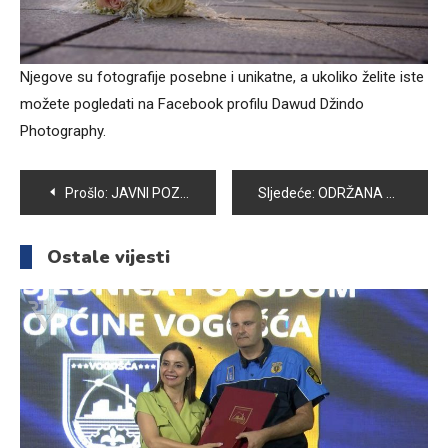
Njegove su fotografije posebne i unikatne, a ukoliko želite iste
možete pogledati na Facebook profilu Dawud Džindo
Photography.
Navigacija
Prošlo:
JAVNI POZIV O PODNOŠENJU ZAHTJEVA ZA SUFINANSIRANJE TROŠKOVA KUPOVINE REPROMATERIJALA ZA PROLJETNU SJETVU
Sljedeće:
ODRŽANA 36. SJEDNICA OPĆINSKOG VIJEĆA VOGOŠĆA
članaka
Ostale vijesti