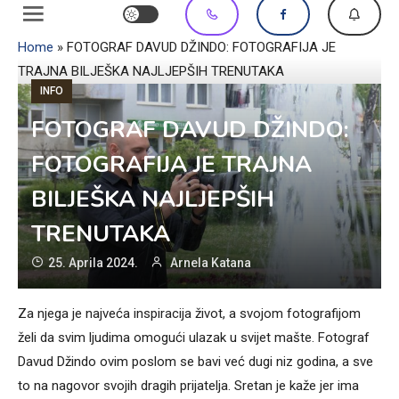
Home
»
FOTOGRAF DAVUD DŽINDO: FOTOGRAFIJA JE
TRAJNA BILJEŠKA NAJLJEPŠIH TRENUTAKA
INFO
FOTOGRAF DAVUD DŽINDO:
FOTOGRAFIJA JE TRAJNA
BILJEŠKA NAJLJEPŠIH
TRENUTAKA
25. Aprila 2024.
Arnela Katana
Za njega je najveća inspiracija život, a svojom fotografijom
želi da svim ljudima omogući ulazak u svijet mašte. Fotograf
Davud Džindo ovim poslom se bavi već dugi niz godina, a sve
to na nagovor svojih dragih prijatelja. Sretan je kaže jer ima