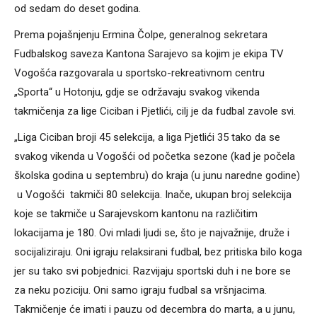
od sedam do deset godina.
Prema pojašnjenju Ermina Čolpe, generalnog sekretara
Fudbalskog saveza Kantona Sarajevo sa kojim je ekipa TV
Vogošća razgovarala u sportsko-rekreativnom centru
„Sporta“ u Hotonju, gdje se održavaju svakog vikenda
takmičenja za lige Ciciban i Pjetlići, cilj je da fudbal zavole svi.
„Liga Ciciban broji 45 selekcija, a liga Pjetlići 35 tako da se
svakog vikenda u Vogošći od početka sezone (kad je počela
školska godina u septembru) do kraja (u junu naredne godine)
u Vogošći takmiči 80 selekcija. Inače, ukupan broj selekcija
koje se takmiče u Sarajevskom kantonu na različitim
lokacijama je 180. Ovi mladi ljudi se, što je najvažnije, druže i
socijaliziraju. Oni igraju relaksirani fudbal, bez pritiska bilo koga
jer su tako svi pobjednici. Razvijaju sportski duh i ne bore se
za neku poziciju. Oni samo igraju fudbal sa vršnjacima.
Takmičenje će imati i pauzu od decembra do marta, a u junu,