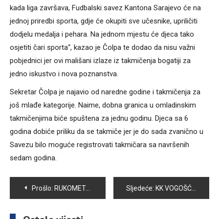
kada liga završava, Fudbalski savez Kantona Sarajevo će na
jednoj priredbi sporta, gdje će okupiti sve učesnike, upriličiti
dodjelu medalja i pehara. Na jednom mjestu će djeca tako
osjetiti čari sporta“, kazao je Čolpa te dodao da nisu važni
pobjednici jer ovi mališani izlaze iz takmičenja bogatiji za
jedno iskustvo i nova poznanstva.
Sekretar Čolpa je najavio od naredne godine i takmičenja za
još mlađe kategorije. Naime, dobna granica u omladinskim
takmičenjima biće spuštena za jednu godinu. Djeca sa 6
godina dobiće priliku da se takmiče jer je do sada zvanično u
Savezu bilo moguće registrovati takmičara sa navršenih
sedam godina.
Navigacija
Prošlo:
RUKOMETAŠI ISKRE SLAVILI PROTIV VOGOŠĆE 2
Sljedeće:
KK VOGOŠĆA I DALJE NEPOBJEDIVA NA SVOM PARKETU, SAVLADANA GRADINA
članaka