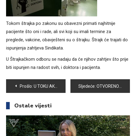
Tokom štrajka po zakonu su obavezni primati najhitnije
pacijente što oni i rade, ali svi koji su imali termine za
preglede, vakcine, obavješteni su o štrajku. Štrajk će trajati do
ispunjenja zahtjeva Sindikata.
U Štrajkačkom odboru se nadaju da će njihov zahtjev što prije
biti ispunjen na radost svih, i doktora i pacijenta.
Navigacija
Prošlo:
U TOKU AKCIJA „NAŠA VOGOŠĆA, NAŠ UNIS, NAŠ STADION“
Sljedeće:
OTVORENO SPORTSKO IGRALIŠTE KOD OŠ “IZET ŠABIĆ” U HOTONJU
članaka
Ostale vijesti