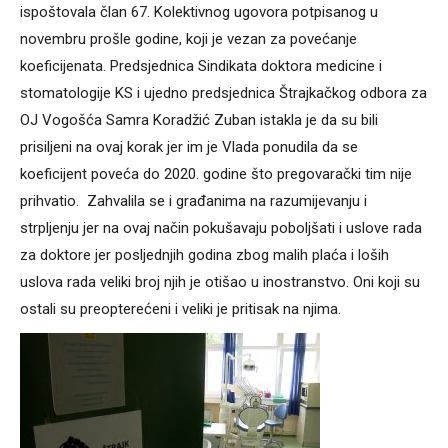
ispoštovala član 67. Kolektivnog ugovora potpisanog u
novembru prošle godine, koji je vezan za povećanje
koeficijenata. Predsjednica Sindikata doktora medicine i
stomatologije KS i ujedno predsjednica Štrajkačkog odbora za
OJ Vogošća Samra Koradžić Zuban istakla je da su bili
prisiljeni na ovaj korak jer im je Vlada ponudila da se
koeficijent poveća do 2020. godine što pregovarački tim nije
prihvatio. Zahvalila se i građanima na razumijevanju i
strpljenju jer na ovaj način pokušavaju poboljšati i uslove rada
za doktore jer posljednjih godina zbog malih plaća i loših
uslova rada veliki broj njih je otišao u inostranstvo. Oni koji su
ostali su preopterećeni i veliki je pritisak na njima.