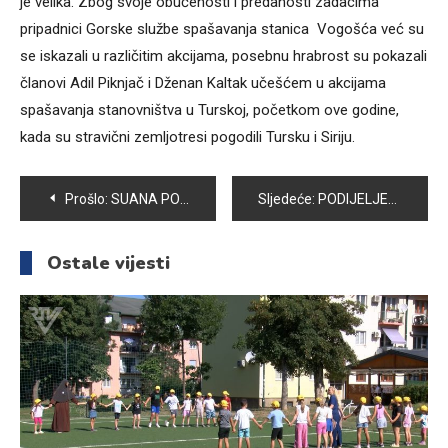
je velika. Zbog svoje obučenosti i predanosti zadacima
pripadnici Gorske službe spašavanja stanica Vogošća već su
se iskazali u različitim akcijama, posebnu hrabrost su pokazali
članovi Adil Piknjač i Dženan Kaltak učešćem u akcijama
spašavanja stanovništva u Turskoj, početkom ove godine,
kada su stravični zemljotresi pogodili Tursku i Siriju.
Navigacija
Prošlo:
SUANA POJATA NIŽE USPJEHE NA BROJNIM TAKMIČENJIMA – U ZENICI PROGLAŠENA ZA MISS ARTISTIK
Sljedeće:
PODIJELJENI PAKETI ČLANOVIMA UDRUŽENJA RVI OPĆINE VOGOŠĆA
članaka
Ostale vijesti