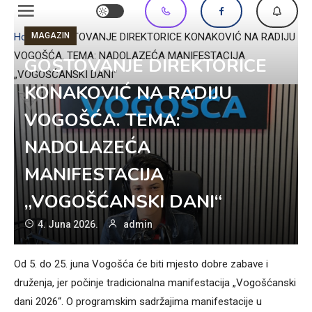
MAGAZIN
Home
»
GOSTOVANJE DIREKTORICE KONAKOVIĆ NA RADIJU
VOGOŠĆA. TEMA: NADOLAZEĆA MANIFESTACIJA
GOSTOVANJE DIREKTORICE
„VOGOŠĆANSKI DANI“
KONAKOVIĆ NA RADIJU
VOGOŠĆA. TEMA:
NADOLAZEĆA
MANIFESTACIJA
„VOGOŠĆANSKI DANI“
4. Juna 2026.
admin
Od 5. do 25. juna Vogošća će biti mjesto dobre zabave i
druženja, jer počinje tradicionalna manifestacija „Vogošćanski
dani 2026“. O programskim sadržajima manifestacije u