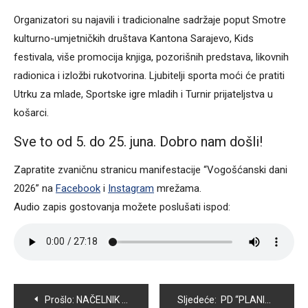
Organizatori su najavili i tradicionalne sadržaje poput Smotre
kulturno-umjetničkih društava Kantona Sarajevo, Kids
festivala, više promocija knjiga, pozorišnih predstava, likovnih
radionica i izložbi rukotvorina. Ljubitelji sporta moći će pratiti
Utrku za mlade, Sportske igre mladih i Turnir prijateljstva u
košarci.
Sve to od 5. do 25. juna. Dobro nam došli!
Zapratite zvaničnu stranicu manifestacije “Vogošćanski dani
2026” na
Facebook
i
Instagram
mrežama.
Audio zapis gostovanja možete poslušati ispod:
Navigacija
Prošlo:
NAČELNIK HASANOVIĆ POTPISAO SPORAZUM S MINISTARSTVOM PRIVREDE KS, 450.000 KM ZA REGULACIJU I ČIŠĆENJE KORITA RIJEKA
Sljedeće:
PD “PLANINAR” OVOG VIKENDA ORGANIZUJE TRADICIONALNU MANIFESTACIJU “PLANINARSKA ROŠTILJADA – SARAJEVSKI ĆEVAP”