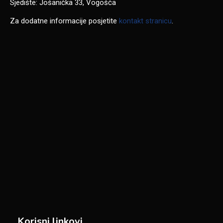
Sjedište: Jošanička 33, Vogošća
Za dodatne informacije posjetite
kontakt stranicu
.
Korisni linkovi