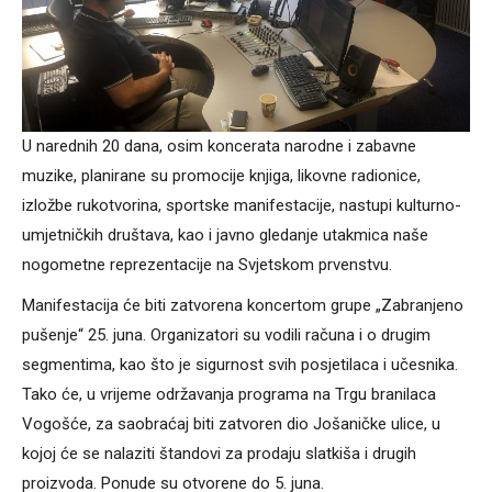
U narednih 20 dana, osim koncerata narodne i zabavne
muzike, planirane su promocije knjiga, likovne radionice,
izložbe rukotvorina, sportske manifestacije, nastupi kulturno-
umjetničkih društava, kao i javno gledanje utakmica naše
nogometne reprezentacije na Svjetskom prvenstvu.
Manifestacija će biti zatvorena koncertom grupe „Zabranjeno
pušenje“ 25. juna. Organizatori su vodili računa i o drugim
segmentima, kao što je sigurnost svih posjetilaca i učesnika.
Tako će, u vrijeme održavanja programa na Trgu branilaca
Vogošće, za saobraćaj biti zatvoren dio Jošaničke ulice, u
kojoj će se nalaziti štandovi za prodaju slatkiša i drugih
proizvoda. Ponude su otvorene do 5. juna.