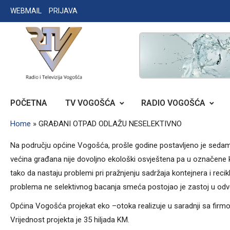
Skip
WEBMAIL
PRIJAVA
to
content
RADIO TELEVIZIJA VOGOŠĆA
POČETNA
TV VOGOŠĆA
RADIO VOGOŠĆA
Home
»
GRAĐANI OTPAD ODLAŽU NESELEKTIVNO
Na području općine Vogošća, prošle godine postavljeno je sedam
većina građana nije dovoljno ekološki osvještena pa u označene ko
tako da nastaju problemi pri pražnjenju sadržaja kontejnera i rec
problema ne selektivnog bacanja smeća postojao je zastoj u od
Općina Vogošća projekat eko –otoka realizuje u saradnji sa fir
Vrijednost projekta je 35 hiljada KM.