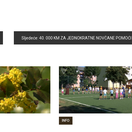
Sljedeće:
40. 000 KM ZA JEDNOKRATNE NOVČANE POMOĆI LICIMA U STANJU SOCIJALNE POTREBE IZ BUDŽETA OPĆINE U 2016. GODIN
INFO