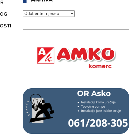
AR
ARHIVA
KOG
OSTI