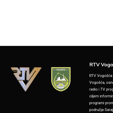
RTV Vogo
RTV Vogošća je
Vogošća, osno
radio i TV pr
ciljem informir
programi promo
područja Saraj