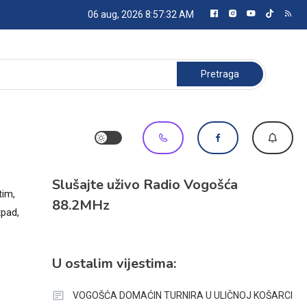
06 aug, 2026
8:57:33 AM
Pretraga:
Slušajte uživo Radio Vogošća
tim,
88.2MHz
tpad,
U ostalim vijestima:
VOGOŠĆA DOMAĆIN TURNIRA U ULIČNOJ KOŠARCI