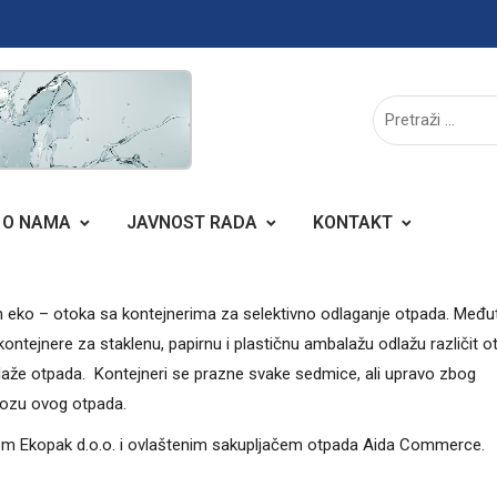
O NAMA
JAVNOST RADA
KONTAKT
 eko – otoka sa kontejnerima za selektivno odlaganje otpada. Među
ntejnere za staklenu, papirnu i plastičnu ambalažu odlažu različit o
iklaže otpada. Kontejneri se prazne svake sedmice, ali upravo zbog
vozu ovog otpada.
mom Ekopak d.o.o. i ovlaštenim sakupljačem otpada Aida Commerce.