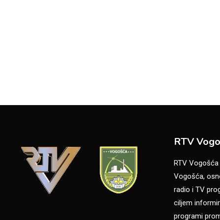
RTV Vogo
RTV Vogošća je
Vogošća, osno
radio i TV pr
ciljem informir
programi promo