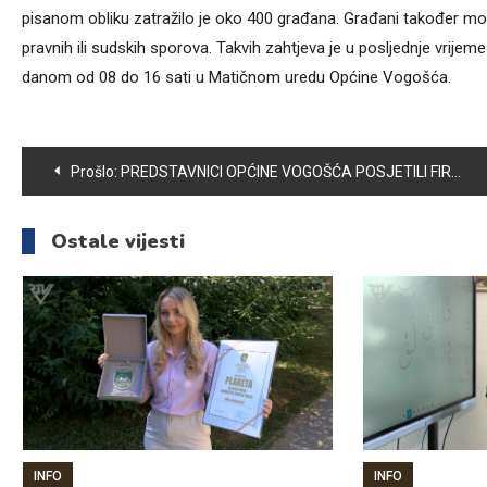
pisanom obliku zatražilo je oko 400 građana. Građani također mo
pravnih ili sudskih sporova. Takvih zahtjeva je u posljednje vri
danom od 08 do 16 sati u Matičnom uredu Općine Vogošća.
Navigacija
Prošlo:
PREDSTAVNICI OPĆINE VOGOŠĆA POSJETILI FIRMU STARFIELD & OILS
članaka
Ostale vijesti
INFO
INFO