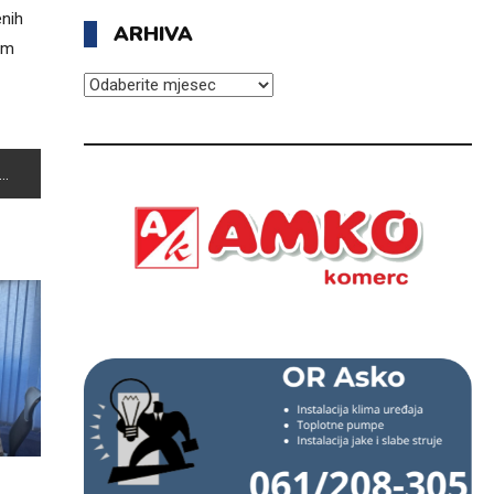
enih
ARHIVA
im
ARHIVA