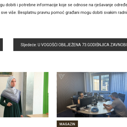
gu dobiti i potrebne informacije koje se odnose na rješavanje određ
jeme sve više. Besplatnu pravnu pomoć građani mogu dobiti svakim radn
Sljedeće:
U VOGOŠĆI OBILJEŽENA 73.GODIŠNJICA ZAVNOBIH-a I DAN DRŽAVNOSTI BIH
MAGAZIN