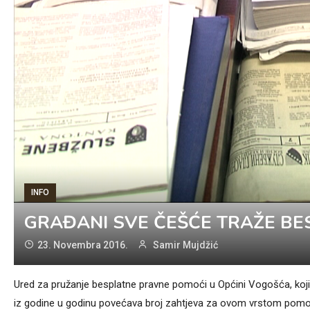
INFO
GRAĐANI SVE ČEŠĆE TRAŽE B
23. Novembra 2016.
Samir Mujdžić
Ured za pružanje besplatne pravne pomoći u Općini Vogošća, koji j
iz godine u godinu povećava broj zahtjeva za ovom vrstom pomo