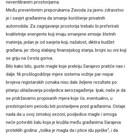
neventiliranim prostorijama.
Među preventivnim preporukama Zavoda za javno zdravstvo
je i savjet građanima da smanje korištenje privatnih
automobila. Za zagrijavanje prostorija trebalo bi preferirati
kvalitetnije energente koji imaju smanjene emisije štetnih
materija, jedan je od savjeta koji, nažalost, diktira budžet
građana, jer zbog slabijeg finansijskog stanja, brojni su oni koji
se griju na čvrsta goriva.
Bilo kako bilo, guste magle koje prekriju Sarajevo pratiće nas i
dalje. Ni prošlogodišnje mjere sistema vožnje par-nepar
brojeva registarskih oznaka nisu dale željene rezultate po
pitanju ublažavanja posljedica aerozagađenja. Ipak, naše je da
se pridržavamo propisanih mjera koje će, eventualno, u
predstojećem periodu biti postavljene pred građanima. Ostaje
nada da u ovoj zimskoj sezoni, posljedice magle i smoga
neće potvrditi šalu koja je kružila među građanima Sarajeva
proteklih godina: „tolika je magla da i ptice idu pješke“, i da