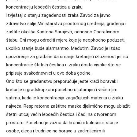
koncentraciju lebdećih čestica u zraku.
Izvještaj o stanju zagađenosti zraka Zavod za javno
zdravstvo šalje Ministarstvu prostornog uređenja, građenja i
zaštite okoliša Kantona Sarajevo, odnosno Operativnom
štabu. Oni mogu odrediti mjere koje je neophodno poduzeti,
ukoliko stanje bude alarmantno. Međutim, Zavod je izdao
upozorenje za građane da smanje kretanje i izloženost jer su
koncentracije štetnih čestica u zraku dosta visoke što se
pripisuje svakodnevnici u ovo doba godine.
Ono što se građanstvu preporučuje jeste kraći boravak i
kretanje u gradskoj zoni posebno u jutarnjim i večernjim
satima, kada je koncentracija zagađujućih materija u zraku
najveća. Respiratorne zaštitne maske djelimično mogu ublažiti
štetni uticaj većih lebdećih čestica i čađi na otvorenom
prostoru. Posebno je važno da hronični bolesnici, starije
osobe, djeca i trudnice ne borave u zadimljenim ili