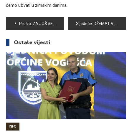
ćemo uživati u zimskim danima.
Navigacija
Prošlo:
ZA JOŠ SEDAM PRIPADNIKA BORAČKE POPULACIJE URUČENI KLJUČEVI STANOVA NA ROSULJAMA
Sljedeće:
DŽEMAT VOGOŠĆA ORGANIZUJE VEČER KUR'ANA
članaka
Ostale vijesti
INFO