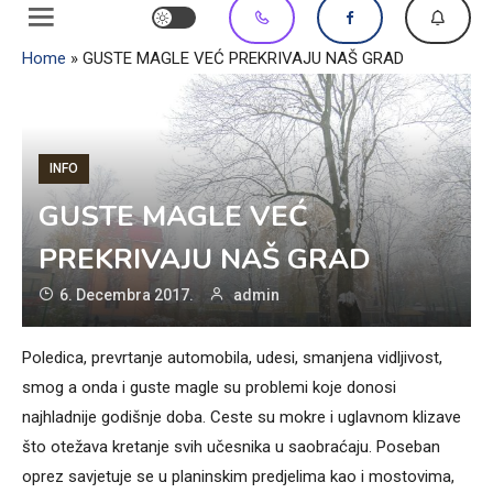
Home
»
GUSTE MAGLE VEĆ PREKRIVAJU NAŠ GRAD
INFO
GUSTE MAGLE VEĆ
PREKRIVAJU NAŠ GRAD
6. Decembra 2017.
admin
Poledica, prevrtanje automobila, udesi, smanjena vidljivost,
smog a onda i guste magle su problemi koje donosi
najhladnije godišnje doba. Ceste su mokre i uglavnom klizave
što otežava kretanje svih učesnika u saobraćaju. Poseban
oprez savjetuje se u planinskim predjelima kao i mostovima,