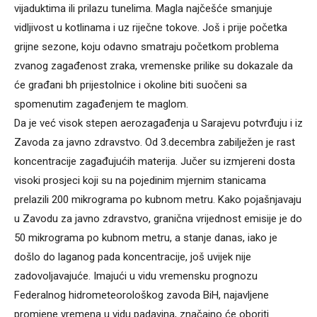
vijaduktima ili prilazu tunelima. Magla najčešće smanjuje
vidljivost u kotlinama i uz riječne tokove. Još i prije početka
grijne sezone, koju odavno smatraju početkom problema
zvanog zagađenost zraka, vremenske prilike su dokazale da
će građani bh prijestolnice i okoline biti suočeni sa
spomenutim zagađenjem te maglom.
Da je već visok stepen aerozagađenja u Sarajevu potvrđuju i iz
Zavoda za javno zdravstvo. Od 3.decembra zabilježen je rast
koncentracije zagađujućih materija. Jučer su izmjereni dosta
visoki prosjeci koji su na pojedinim mjernim stanicama
prelazili 200 mikrograma po kubnom metru. Kako pojašnjavaju
u Zavodu za javno zdravstvo, granična vrijednost emisije je do
50 mikrograma po kubnom metru, a stanje danas, iako je
došlo do laganog pada koncentracije, još uvijek nije
zadovoljavajuće. Imajući u vidu vremensku prognozu
Federalnog hidrometeorološkog zavoda BiH, najavljene
promjene vremena u vidu padavina, značajno će oboriti