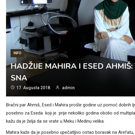
INFO
HADŽIJE MAHIRA I ESED AHMIŠ
SNA
17. Augusta 2018.
admin
Bračni par Ahmiš, Esed i Mahira prošle godine uz pomoć dobrih ljud
posebno za Eseda koji je prije nekoliko godina obolio od multipla
kažu da je želja da se vrate u Meku i Medinu velika.
Mahira kaže da je posebno upečatljivo ostao boravak na Arefatu, 