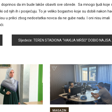
o doprinos da im bude lakše obaviti sve obrede. Sa mnogo ljudi koje 
 od njih ih i posjećuju. To je veliko bogastvo koje su dobili nakon ha
nisu u prilici zbog nedostatka novca da ne gube nadu. I oni nisu imali
ći.
Sljedeće:
TEREN STADIONA “HAKIJA MRŠO” DOBIO NAJSAVREMENIJI SISTEM ZA NAVODNJAVANJE
MAGAZIN