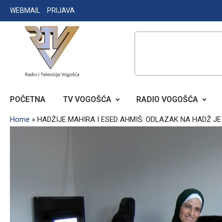
Skip
WEBMAIL
PRIJAVA
to
content
RADIO TELEVIZIJA VOGOŠĆA
POČETNA
TV VOGOŠĆA
RADIO VOGOŠĆA
Home
»
HADŽIJE MAHIRA I ESED AHMIŠ: ODLAZAK NA HADŽ J