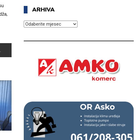
su
ARHIVA
dža,
ARHIVA