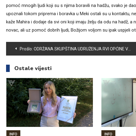
pomoć mnogih ljudi koji su s njima boravili na hadžu, svako je da
upoznali tokom priprema i boravka u Meki ostali su u kontaktu, neki
kaže Mahira i dodaje da svi oni koji imaju želju da odu na hadž, a 
novac, ali uz pomoć dobrih ljudi, Božijom voljom su ipak uspjeli oti
Navigacija
Prošlo:
ODRŽANA SKUPŠTINA UDRUŽENJA RVI OPĆINE VOGOŠĆA
članaka
Ostale vijesti
INFO
INFO