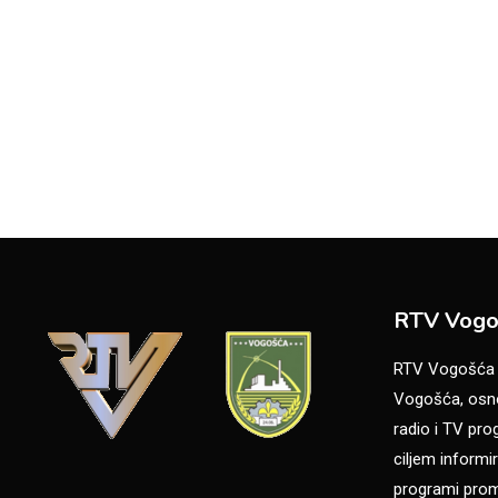
RTV Vogo
RTV Vogošća je
Vogošća, osno
radio i TV pr
ciljem informir
programi promo