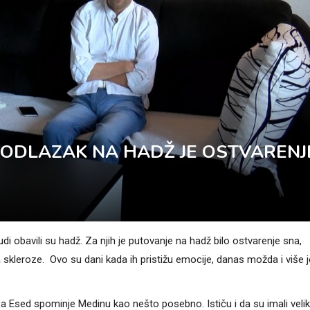
: ODLAZAK NA HADŽ JE OSTVARENJ
i obavili su hadž. Za njih je putovanje na hadž bilo ostvarenje sna,
 skleroze. Ovo su dani kada ih pristižu emocije, danas možda i više j
a Esed spominje Medinu kao nešto posebno. Ističu i da su imali veli