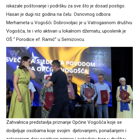
iskazale poštovanje i podršku za sve što je dosad postigo.
Hasan je dugi niz godina na čelu Osnovnog odbora
Merhameta u Vogošći. Dobrovoljac je u Vatrogasnom društvu
Vogošća, te i vrlo aktivan u lokalnom džematu, uposlenik je
OŠ “ Porodice ef. Ramić” u Semizovcu.
Zahvalnica predstavlja priznanje Općine Vogošća koje se
dodjeljuje osobama koje svojim djelovanjem, ponašanjem i
zalaganjem daju pozitivan primjer i ostavljaju trag u društvu