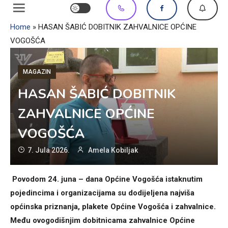
Home
»
HASAN ŠABIĆ DOBITNIK ZAHVALNICE OPĆINE
VOGOŠĆA
MAGAZIN
HASAN ŠABIĆ DOBITNIK
ZAHVALNICE OPĆINE
VOGOŠĆA
7. Jula 2026.
Amela Kobiljak
Povodom 24. juna – dana Općine Vogošća istaknutim
pojedincima i organizacijama su dodijeljena najviša
općinska priznanja, plakete Općine Vogošća i zahvalnice.
Među ovogodišnjim dobitnicama zahvalnice Općine