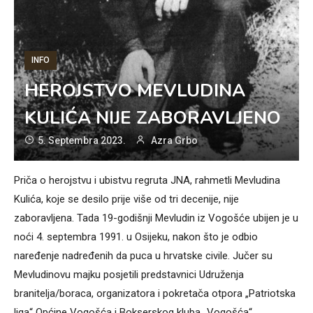
INFO
HEROJSTVO MEVLUDINA
KULIĆA NIJE ZABORAVLJENO
5. Septembra 2023.
Azra Grbo
Priča o herojstvu i ubistvu regruta JNA, rahmetli Mevludina
Kulića, koje se desilo prije više od tri decenije, nije
zaboravljena. Tada 19-godišnji Mevludin iz Vogošće ubijen je u
noći 4. septembra 1991. u Osijeku, nakon što je odbio
naređenje nadređenih da puca u hrvatske civile. Jučer su
Mevludinovu majku posjetili predstavnici Udruženja
branitelja/boraca, organizatora i pokretača otpora „Patriotska
liga“ Općine Vogošća i Bokserskog kluba „Vogošća“.