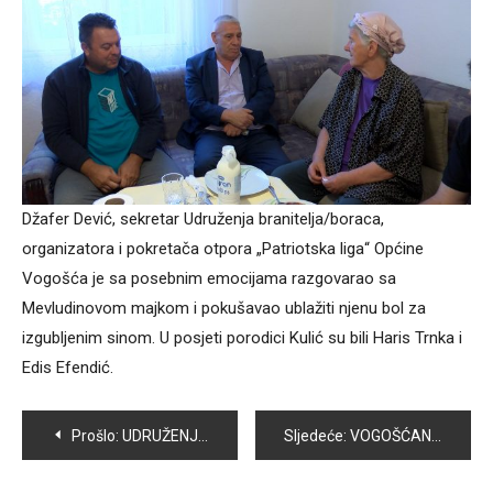
Džafer Dević, sekretar Udruženja branitelja/boraca,
organizatora i pokretača otpora „Patriotska liga“ Općine
Vogošća je sa posebnim emocijama razgovarao sa
Mevludinovom majkom i pokušavao ublažiti njenu bol za
izgubljenim sinom. U posjeti porodici Kulić su bili Haris Trnka i
Edis Efendić.
Navigacija
Prošlo:
UDRUŽENJE BORACA “BOSNAE ZELENE BERETKE” VOGOŠĆA ODRŽALO REDOVNU IZVJEŠTAJNU SKUPŠTINU
Sljedeće:
VOGOŠĆANSKE LAVICE BIH PREDSTAVLJAJU NA BALKANSKOM PRVENSTVU U GIMNASTICI
članaka