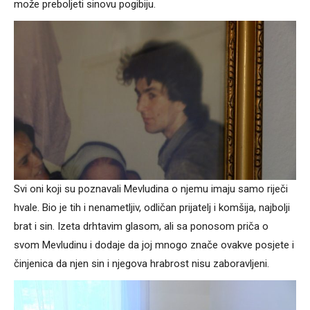
može preboljeti sinovu pogibiju.
Svi oni koji su poznavali Mevludina o njemu imaju samo riječi
hvale. Bio je tih i nenametljiv, odličan prijatelj i komšija, najbolji
brat i sin. Izeta drhtavim glasom, ali sa ponosom priča o
svom Mevludinu i dodaje da joj mnogo znače ovakve posjete i
činjenica da njen sin i njegova hrabrost nisu zaboravljeni.