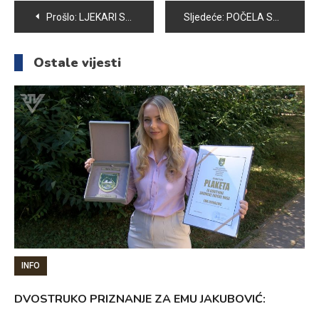
Navigacija
Prošlo:
LJEKARI SAVJETUJU OPREZ ZBOG VELIKIH VRUĆINA
Sljedeće:
POČELA SANACIJA KLIZIŠTA DRESKOVAČA
članaka
Ostale vijesti
INFO
DVOSTRUKO PRIZNANJE ZA EMU JAKUBOVIĆ: