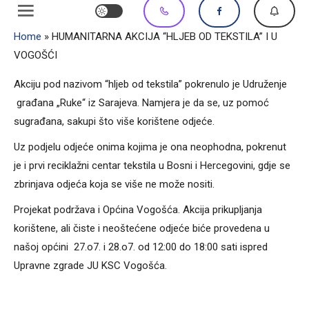
Home
»
HUMANITARNA AKCIJA “HLJEB OD TEKSTILA” I U
VOGOŠĆI
Akciju pod nazivom “hljeb od tekstila” pokrenulo je Udruženje
građana „Ruke“ iz Sarajeva. Namjera je da se, uz pomoć
sugrađana, sakupi što više korištene odjeće.
Uz podjelu odjeće onima kojima je ona neophodna, pokrenut
je i prvi reciklažni centar tekstila u Bosni i Hercegovini, gdje se
zbrinjava odjeća koja se više ne može nositi.
Projekat podržava i Općina Vogošća. Akcija prikupljanja
korištene, ali čiste i neoštećene odjeće biće provedena u
našoj općini 27.o7. i 28.o7. od 12:00 do 18:00 sati ispred
Upravne zgrade JU KSC Vogošća.