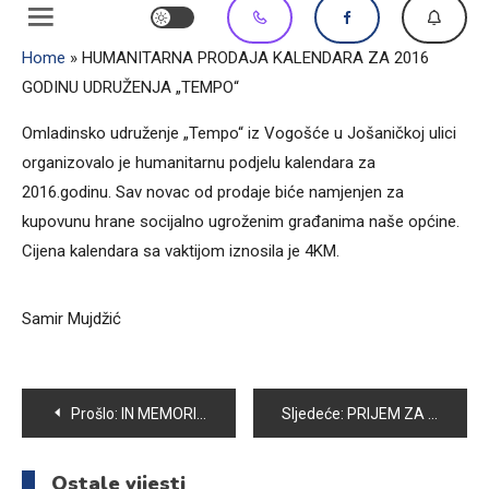
Home
»
HUMANITARNA PRODAJA KALENDARA ZA 2016
GODINU UDRUŽENJA „TEMPO“
Omladinsko udruženje „Tempo“ iz Vogošće u Jošaničkoj ulici
organizovalo je humanitarnu podjelu kalendara za
2016.godinu. Sav novac od prodaje biće namjenjen za
kupovunu hrane socijalno ugroženim građanima naše općine.
Cijena kalendara sa vaktijom iznosila je 4KM.
Samir Mujdžić
Navigacija
Prošlo:
IN MEMORIAM: NASKO KARIĆ
Sljedeće:
PRIJEM ZA ZLATNE STUDENTE OPĆINE VOGOŠĆA
članaka
Ostale vijesti