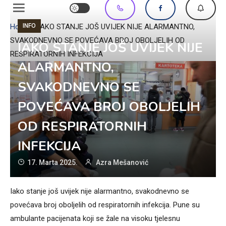
INFO
Home
»
IAKO STANJE JOŠ UVIJEK NIJE ALARMANTNO,
SVAKODNEVNO SE POVEĆAVA BROJ OBOLJELIH OD
IAKO STANJE JOŠ UVIJEK NIJE
RESPIRATORNIH INFEKCIJA
ALARMANTNO,
SVAKODNEVNO SE
POVEĆAVA BROJ OBOLJELIH
OD RESPIRATORNIH
INFEKCIJA
17. Marta 2025.
Azra Mešanović
Iako stanje još uvijek nije alarmantno, svakodnevno se
povećava broj oboljelih od respiratornih infekcija. Pune su
ambulante pacijenata koji se žale na visoku tjelesnu