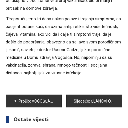
od ukupno 7.700. Da se veći broj vakcinisao, bio bi manji i
pritisak na domove zdravlja.
“Preporučujemo tri dana nakon pojave i trajanja simptoma, da
pacijent ostane kući, da uzima antipiretike, što više tečnosti,
čajeva, vitamina, ako vidi da i dalje ti simptomi traje, da je
došlo do pogoršanja, obavezno da se jave svom porodičnom
ljekaru”, savjetuje doktor Rusmir Gadžo, ljekar porodične
medicine u Domu zdravlja Vogošća. No, napominju da su
vakcinacija, zdrava ishrana, mnogo tečnosti i socijalna
distanca, najbolji lijek za virusne infekcije.
Navigacija
Prošlo:
VOGOŠĆANSKI ATLETIČARI PAMTIT ĆE PROTEKLU GODINU PO SJAJNIM REZULTATIMA
Sljedeće:
ČLANOVI OMLADINSKOG UDRUŽENJA “TEMPO” I OVOG RAMAZANA POSTAČIMA I POVRATNICIMA DOSTAVLJAJU IFTARE
članaka
Ostale vijesti