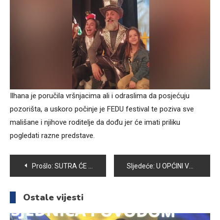
Ilhana je poručila vršnjacima ali i odraslima da posjećuju
pozorišta, a uskoro počinje je FEDU festival te poziva sve
mališane i njihove roditelje da dođu jer će imati priliku
pogledati razne predstave.
Navigacija
Prošlo:
SUTRA ĆE BITI ODRŽANA 35. REDOVNA SJEDNICA OPĆINSKOG VIJEĆA VOGOŠĆA
Sljedeće:
U OPĆINI VOGOŠĆA POTPISANI UGOVORI O STIPENDIRANJU UČENIKA I STUDENATA
članaka
Ostale vijesti