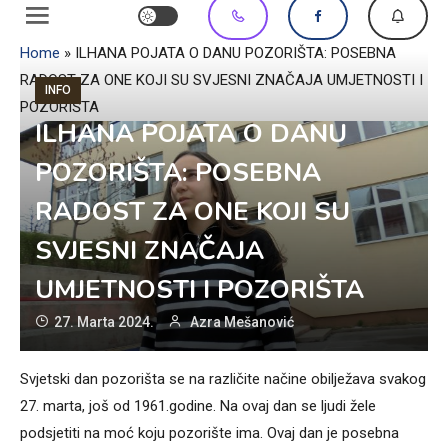
Home
»
ILHANA POJATA O DANU POZORIŠTA: POSEBNA
RADOST ZA ONE KOJI SU SVJESNI ZNAČAJA UMJETNOSTI I
INFO
POZORIŠTA
ILHANA POJATA O DANU
POZORIŠTA: POSEBNA
RADOST ZA ONE KOJI SU
SVJESNI ZNAČAJA
UMJETNOSTI I POZORIŠTA
27. Marta 2024.
Azra Mešanović
Svjetski dan pozorišta se na različite načine obilježava svakog
27. marta, još od 1961.godine. Na ovaj dan se ljudi žele
podsjetiti na moć koju pozorište ima. Ovaj dan je posebna