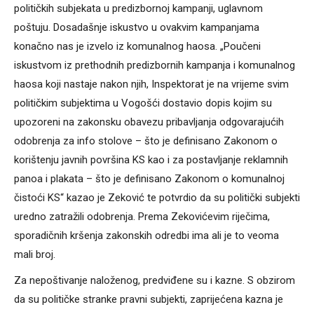
političkih subjekata u predizbornoj kampanji, uglavnom
poštuju. Dosadašnje iskustvo u ovakvim kampanjama
konačno nas je izvelo iz komunalnog haosa. „Poučeni
iskustvom iz prethodnih predizbornih kampanja i komunalnog
haosa koji nastaje nakon njih, Inspektorat je na vrijeme svim
političkim subjektima u Vogošći dostavio dopis kojim su
upozoreni na zakonsku obavezu pribavljanja odgovarajućih
odobrenja za info stolove – što je definisano Zakonom o
korištenju javnih površina KS kao i za postavljanje reklamnih
panoa i plakata – što je definisano Zakonom o komunalnoj
čistoći KS“ kazao je Zeković te potvrdio da su politički subjekti
uredno zatražili odobrenja. Prema Zekovićevim riječima,
sporadičnih kršenja zakonskih odredbi ima ali je to veoma
mali broj.
Za nepoštivanje naloženog, predviđene su i kazne. S obzirom
da su političke stranke pravni subjekti, zaprijećena kazna je