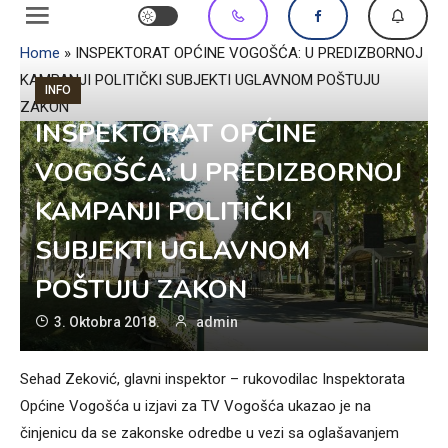
Home
»
INSPEKTORAT OPĆINE VOGOŠĆA: U PREDIZBORNOJ
KAMPANJI POLITIČKI SUBJEKTI UGLAVNOM POŠTUJU
INFO
ZAKON
INSPEKTORAT OPĆINE
VOGOŠĆA: U PREDIZBORNOJ
KAMPANJI POLITIČKI
SUBJEKTI UGLAVNOM
POŠTUJU ZAKON
3. Oktobra 2018.
admin
Sehad Zeković, glavni inspektor – rukovodilac Inspektorata
Općine Vogošća u izjavi za TV Vogošća ukazao je na
činjenicu da se zakonske odredbe u vezi sa oglašavanjem