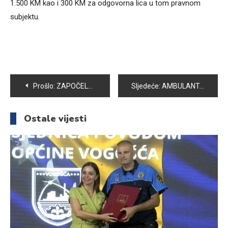
1.500 KM kao i 300 KM za odgovorna lica u tom pravnom
subjektu.
Navigacija
Prošlo:
ZAPOČELA REKONSTRUKCIJA VODOVODNE MREŽE NA KOBILJOJ GLAVI
Sljedeće:
AMBULANTA NA ROSULJAMA DO KRAJA GODINE
članaka
Ostale vijesti