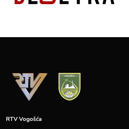
RTV Vogošća