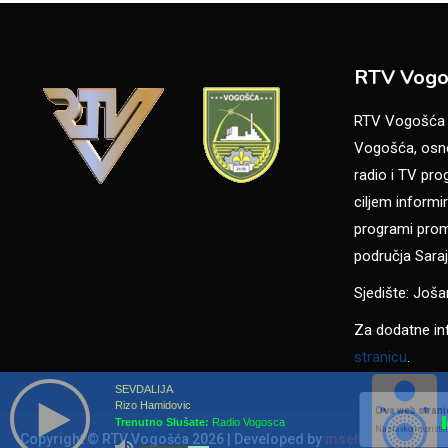
RTV Vogo
RTV Vogošća je
Vogošća, osno
radio i TV pr
ciljem informir
programi promo
područja Saraj
Sjedište: Još
Za dodatne in
stranicu
.
SEVDALIJA
Rizo Hamidovic
Ova web stranic
Trenutno Slušate:
Radio Vogosca
Nastavkom korišten
Copyright © RTV Vogošća 2026
|
Developed by
msehic