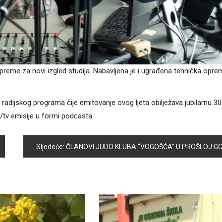
opreme za novi izgled studija. Nabavljena je i ugrađena tehnička opre
adijskog programa čije emitovanje ovog ljeta obilježava jubilarnu 30
o/tv emisije u formi podcasta.
Sljedeće:
ČLANOVI JUDO KLUBA “VOGOŠĆA” U PROŠLOJ GODINI OKITILI SE BROJNIM MEDALJAM