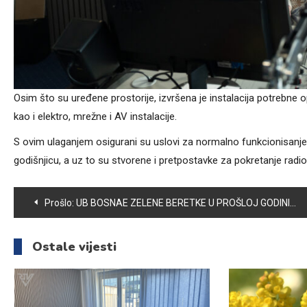
Osim što su uređene prostorije, izvršena je instalacija potrebne 
kao i elektro, mrežne i AV instalacije.
S ovim ulaganjem osigurani su uslovi za normalno funkcionisanje r
godišnjicu, a uz to su stvorene i pretpostavke za pokretanje radi
Navigacija
Prošlo:
UB BOSNAE ZELENE BERETKE U PROŠLOJ GODINI REALIZOVALO SVE PLANSKE ZADATKE
članaka
Ostale vijesti