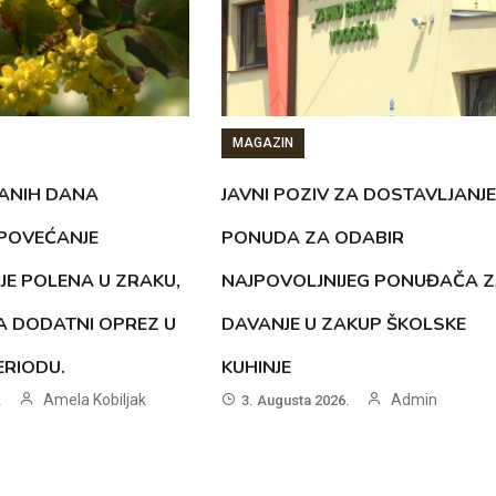
MAGAZIN
ANIH DANA
JAVNI POZIV ZA DOSTAVLJANJE
 POVEĆANJE
PONUDA ZA ODABIR
JE POLENA U ZRAKU,
NAJPOVOLJNIJEG PONUĐAČA 
A DODATNI OPREZ U
DAVANJE U ZAKUP ŠKOLSKE
RIODU.
KUHINJE
Amela Kobiljak
Admin
.
3. Augusta 2026.