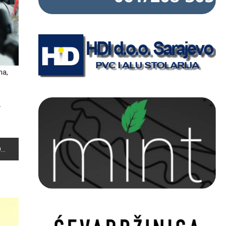
ma,
.
A