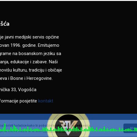
šća
 javni medijski servis općine
van 1996. godine. Emitujemo
ograme na bosanskom jeziku sa
anja, edukacije i zabave. Naši
višu kulturu, tradiciju i običaje
eva i Bosne i Hercegovine.
anička 33, Vogošća
formacije posjetite
kontakt
a koristi kolačiće kako bi poboljšala iskustvo pregledavanja.
Allow
ja ove stranice slažete se sa našom
Politikom privatnosti
.