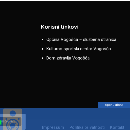
Korisni linkovi
Općina Vogošća – službena stranica
Kulturno sportski centar Vogošća
Dom zdravlja Vogošća
open / close
 All Cookies
Impressum
Politika privatnosti
Kontakt