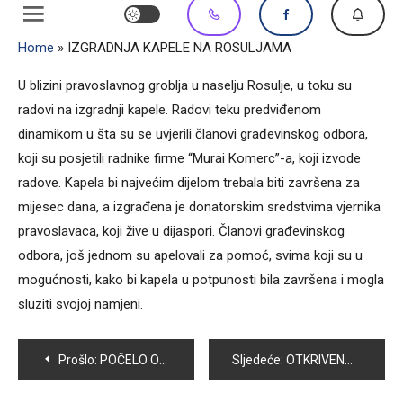
Home
»
IZGRADNJA KAPELE NA ROSULJAMA
U blizini pravoslavnog groblja u naselju Rosulje, u toku su
radovi na izgradnji kapele. Radovi teku predviđenom
dinamikom u šta su se uvjerili članovi građevinskog odbora,
koji su posjetili radnike firme “Murai Komerc”-a, koji izvode
radove. Kapela bi najvećim dijelom trebala biti završena za
mijesec dana, a izgrađena je donatorskim sredstvima vjernika
pravoslavaca, koji žive u dijaspori. Članovi građevinskog
odbora, još jednom su apelovali za pomoć, svima koji su u
mogućnosti, kako bi kapela u potpunosti bila završena i mogla
sluziti svojoj namjeni.
Navigacija
Prošlo:
POČELO OBILJEŽAVANJE GODIŠNJICE OSNIVANJA SPECIJALNE JEDINICE ODREDA ” BOSNA”
Sljedeće:
OTKRIVENA SPOMEN PLOČA PRIPADNICIMA PS VOGOŠĆA
članaka