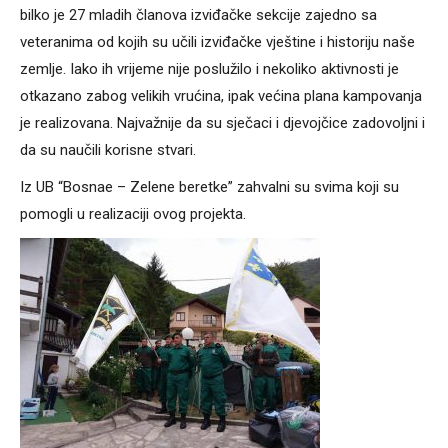
bilko je 27 mladih članova izviđačke sekcije zajedno sa
veteranima od kojih su učili izviđačke vještine i historiju naše
zemlje. Iako ih vrijeme nije poslužilo i nekoliko aktivnosti je
otkazano zabog velikih vrućina, ipak većina plana kampovanja
je realizovana. Najvažnije da su sječaci i djevojčice zadovoljni i
da su naučili korisne stvari.
Iz UB “Bosnae – Zelene beretke” zahvalni su svima koji su
pomogli u realizaciji ovog projekta.