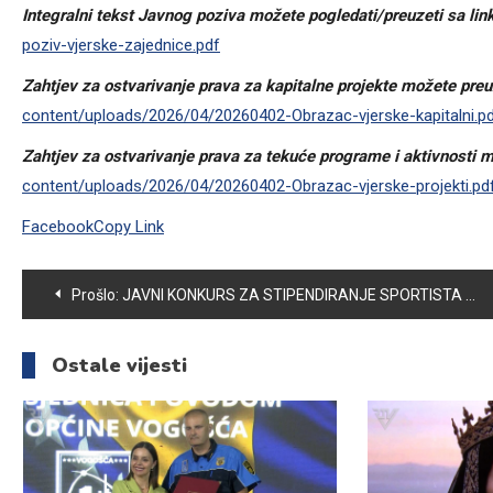
Integralni tekst Javnog poziva možete pogledati/preuzeti sa lin
poziv-vjerske-zajednice.pdf
Zahtjev za ostvarivanje prava za kapitalne projekte možete preuz
content/uploads/2026/04/20260402-Obrazac-vjerske-kapitalni.p
Zahtjev za ostvarivanje prava za tekuće programe i aktivnosti mo
content/uploads/2026/04/20260402-Obrazac-vjerske-projekti.pd
Facebook
Copy Link
Navigacija
Prošlo:
JAVNI KONKURS ZA STIPENDIRANJE SPORTISTA SA PODRUČJA OPĆINE VOGOŠĆA
članaka
Ostale vijesti