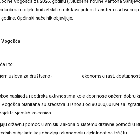
ta Općine Vogošća za 2026. godinu („Službene novine Kantona Sarajevo
andardima dodjele budžetskih sredstava putem transfera i subvencija
godine, Općinski načelnik objavljuje:
e Vogošća
a i to:
tva stvaranjem uslova za društveno- ekonomski rast, dostupnost 
ijskog naslijeđa i podrška aktivnostima koje doprinose općem dobru k
ne Vogošća planirana su sredstva u iznosu od 80.000,00 KM za izgradn
ojekte vjerskih zajednica.
ljaju državnu pomoć u smislu Zakona o sistemu državne pomoći u Bi
ednih subjekata koji obavljaju ekonomsku djelatnost na tržištu.