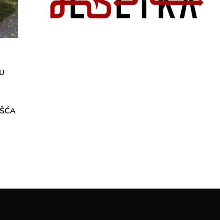
U
OŠĆA