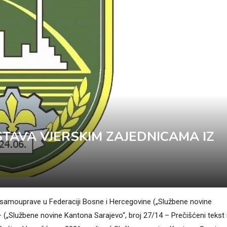
STAVA VJERSKIM ZAJEDNICAMA IZ
e samouprave u Federaciji Bosne i Hercegovine („Službene novine
– („Službene novine Kantona Sarajevo“, broj 27/14 – Prečišćeni tekst 