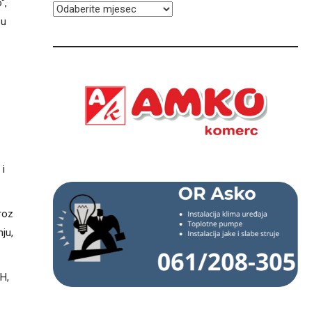
“,
ARHIVA
 u
i
roz
ju,
H,