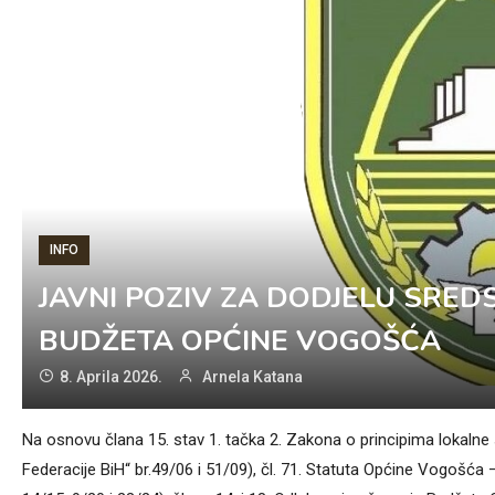
INFO
JAVNI POZIV ZA DODJELU SRED
BUDŽETA OPĆINE VOGOŠĆA
8. Aprila 2026.
Arnela Katana
Na osnovu člana 15. stav 1. tačka 2. Zakona o principima lokaln
Federacije BiH“ br.49/06 i 51/09), čl. 71. Statuta Općine Vogošća 