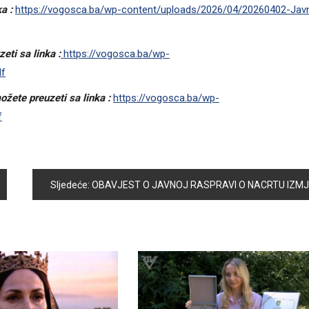
ka :
https://vogosca.ba/wp-content/uploads/2026/04/20260402-Javn
eti sa linka :
https://vogosca.ba/wp-
df
žete preuzeti sa linka :
https://vogosca.ba/wp-
f
Sljedeće:
OBAVJEST O JAVNOJ RASPRAVI O NACRTU IZMJENA I DOPUNA REGULACIONOG PLANA “ROSULJE”