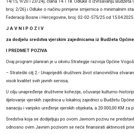
14/15, 9/20 i 23/24), člana 14. i 18. Odluke o izvršavanju Budže
broj: 2/26) i Odluke o načinu primjene smjernica o minimalnim st
Federaciji Bosne i Hercegovine, broj: 02-02-575/25 od 15.04.2025. 
J A V N I P O Z I V
za dodjelu sredstva vjerskim zajednicama iz Budžeta Općin
I PREDMET
POZIVA
Ovaj program planiran je u okviru Strategije razvoja Općine Vogošć
– Strateški cilj 2.- Unaprijediti društveni život stanovniš
visok kvalitet svih javnih servisa;
U cilju unapređenje društvene kohezije, očuvanje kulturno-histor
djelovanje vjerskih zajednica u lokalnoj zajednici u Budžetu Opći
sanaciju i vanjsko uređenje vjerskih objekata, a 20.000,00 KM za pr
Sredstva koja se dodijeljuju po ovom Javnom pozivu ne predstav
odnosno ovim Javnim pozivom se neće finansirati aktivnosti privr