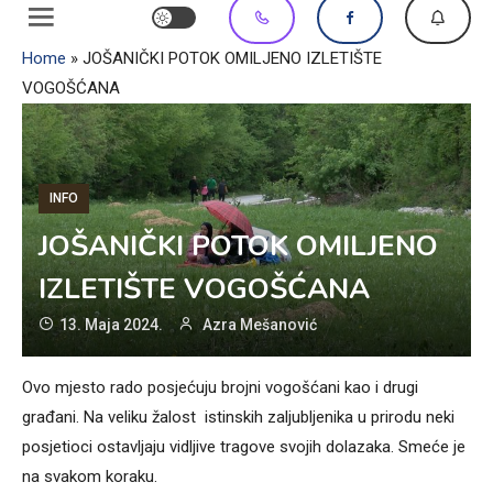
Home
»
JOŠANIČKI POTOK OMILJENO IZLETIŠTE
VOGOŠĆANA
INFO
JOŠANIČKI POTOK OMILJENO
IZLETIŠTE VOGOŠĆANA
13. Maja 2024.
Azra Mešanović
Ovo mjesto rado posjećuju brojni vogošćani kao i drugi
građani. Na veliku žalost istinskih zaljubljenika u prirodu neki
posjetioci ostavljaju vidljive tragove svojih dolazaka. Smeće je
na svakom koraku.