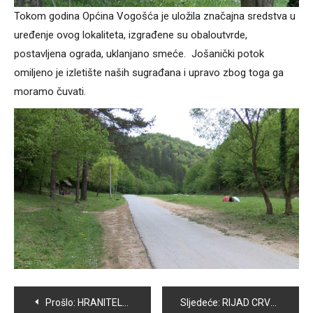
Tokom godina Općina Vogošća je uložila značajna sredstva u
uređenje ovog lokaliteta, izgrađene su obaloutvrde,
postavljena ograda, uklanjano smeće. Jošanički potok
omiljeno je izletište naših sugrađana i upravo zbog toga ga
moramo čuvati.
Navigacija
Prošlo:
HRANITELJSTVO-BRIGA O DJECI I ODRASLIM OSOBAMA
Sljedeće:
RIJAD CRVENJAK, USPJEŠAN STUDENT PRAVNOG FAKULTETA I ČLAN STUDENTSKOG PARLAMENTA